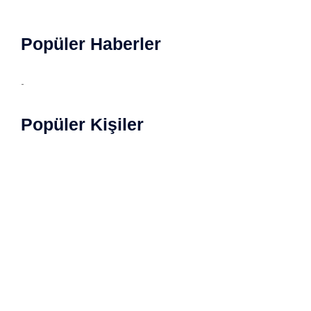
Popüler Haberler
-
Popüler Kişiler
Copyright © 2022 Magazin Özet. İçerikler yazılı izin
almadan kopyalanamaz. Tüm haklarımız saklıdır.