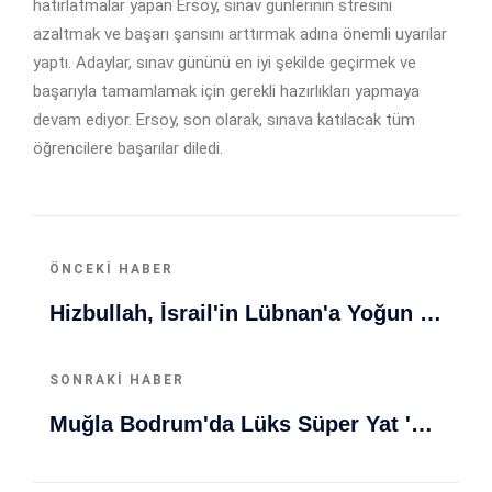
hatırlatmalar yapan Ersoy, sınav günlerinin stresini
azaltmak ve başarı şansını arttırmak adına önemli uyarılar
yaptı. Adaylar, sınav gününü en iyi şekilde geçirmek ve
başarıyla tamamlamak için gerekli hazırlıkları yapmaya
devam ediyor. Ersoy, son olarak, sınava katılacak tüm
öğrencilere başarılar diledi.
ÖNCEKI HABER
Hizbullah, İsrail'in Lübnan'a Yoğun Hava Saldırılarına Ateşkes Sadakatini Sürdürüyor
SONRAKI HABER
Muğla Bodrum'da Lüks Süper Yat 'Golden Odyssey' Demirledi