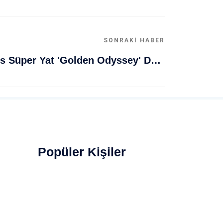
SONRAKI HABER
Muğla Bodrum'da Lüks Süper Yat 'Golden Odyssey' Demirledi
Popüler Kişiler