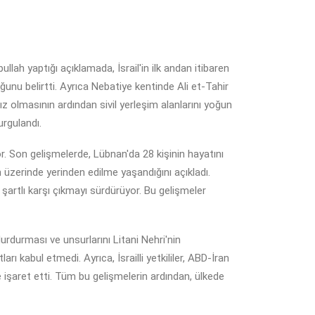
ullah yaptığı açıklamada, İsrail'in ilk andan itibaren
uğunu belirtti. Ayrıca Nebatiye kentinde Ali et-Tahir
z olmasının ardından sivil yerleşim alanlarını yoğun
urgulandı.
yor. Son gelişmelerde, Lübnan'da 28 kişinin hayatını
un üzerinde yerinden edilme yaşandığını açıkladı.
artlı karşı çıkmayı sürdürüyor. Bu gelişmeler
urdurması ve unsurlarını Litani Nehri'nin
 kabul etmedi. Ayrıca, İsrailli yetkililer, ABD-İran
işaret etti. Tüm bu gelişmelerin ardından, ülkede