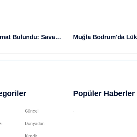
İstanbul Çatalca'da Sahilde Mühimmat Bulundu: Savaş Kıyısı Tehlikesi
egoriler
Popüler Haberler
Güncel
-
zi
Dünyadan
Kimdir