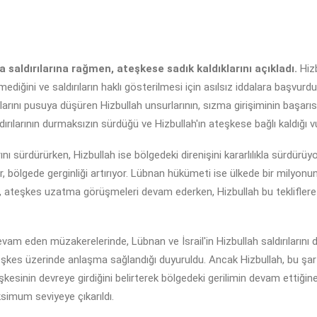
a saldırılarına rağmen, ateşkese sadık kaldıklarını açıkladı.
Hizb
ediğini ve saldırıların haklı gösterilmesi için asılsız iddalara başvurd
rını pusuya düşüren Hizbullah unsurlarının, sızma girişiminin başarısı
aldırılarının durmaksızın sürdüğü ve Hizbullah'ın ateşkese bağlı kaldığı v
nı sürdürürken, Hizbullah ise bölgedeki direnişini kararlılıkla sürdürü
lar, bölgede gerginliği artırıyor. Lübnan hükümeti ise ülkede bir milyon
, ateşkes uzatma görüşmeleri devam ederken, Hizbullah bu tekliflere ş
am eden müzakerelerinde, Lübnan ve İsrail'in Hizbullah saldırılarını d
es üzerinde anlaşma sağlandığı duyuruldu. Ancak Hizbullah, bu şartları
inin devreye girdiğini belirterek bölgedeki gerilimin devam ettiğine 
ksimum seviyeye çıkarıldı.