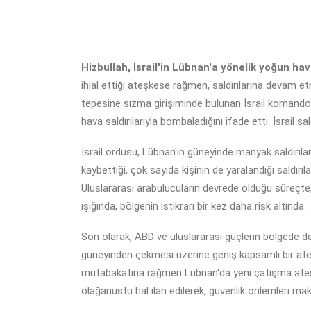
Hizbullah, İsrail'in Lübnan'a yönelik yoğun hav
ihlal ettiği ateşkese rağmen, saldırılarına devam etm
tepesine sızma girişiminde bulunan İsrail komandola
hava saldırılarıyla bombaladığını ifade etti. İsrail s
İsrail ordusu, Lübnan'ın güneyinde manyak saldırıları
kaybettiği, çok sayıda kişinin de yaralandığı saldırı
Uluslararası arabulucuların devrede olduğu süreçte
ışığında, bölgenin istikrarı bir kez daha risk altında.
Son olarak, ABD ve uluslararası güçlerin bölgede dev
güneyinden çekmesi üzerine geniş kapsamlı bir ateşk
mutabakatına rağmen Lübnan'da yeni çatışma ateşkes
olağanüstü hal ilan edilerek, güvenlik önlemleri ma