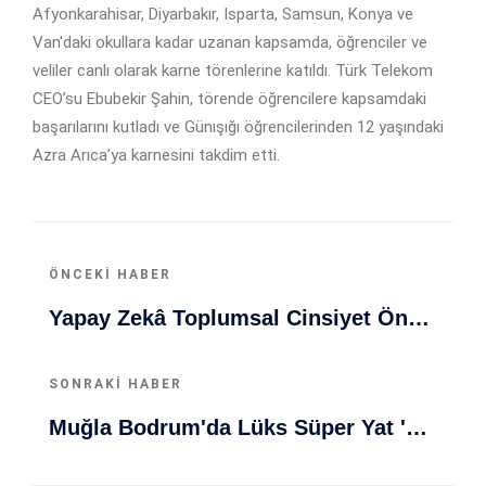
Afyonkarahisar, Diyarbakır, Isparta, Samsun, Konya ve
Van'daki okullara kadar uzanan kapsamda, öğrenciler ve
veliler canlı olarak karne törenlerine katıldı. Türk Telekom
CEO’su Ebubekir Şahin, törende öğrencilere kapsamdaki
başarılarını kutladı ve Günışığı öğrencilerinden 12 yaşındaki
Azra Arıca’ya karnesini takdim etti.
ÖNCEKI HABER
Yapay Zekâ Toplumsal Cinsiyet Önyargılarına Çözüm Olmuyor
SONRAKI HABER
Muğla Bodrum'da Lüks Süper Yat 'Golden Odyssey' Demirledi