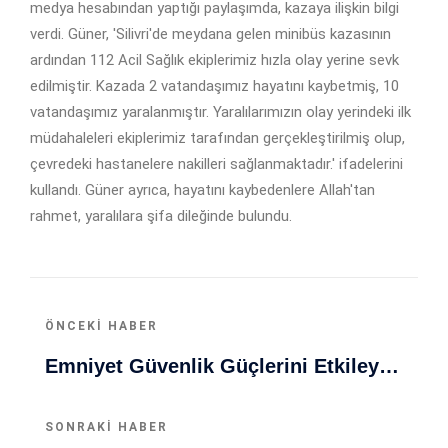
medya hesabından yaptığı paylaşımda, kazaya ilişkin bilgi
verdi. Güner, 'Silivri'de meydana gelen minibüs kazasının
ardından 112 Acil Sağlık ekiplerimiz hızla olay yerine sevk
edilmiştir. Kazada 2 vatandaşımız hayatını kaybetmiş, 10
vatandaşımız yaralanmıştır. Yaralılarımızın olay yerindeki ilk
müdahaleleri ekiplerimiz tarafından gerçekleştirilmiş olup,
çevredeki hastanelere nakilleri sağlanmaktadır.' ifadelerini
kullandı. Güner ayrıca, hayatını kaybedenlere Allah'tan
rahmet, yaralılara şifa dileğinde bulundu.
ÖNCEKI HABER
Emniyet Güvenlik Güçlerini Etkileyen Kritik Operasyon: 70 Telsiz Ve Silah Ele Geçirildi!
SONRAKI HABER