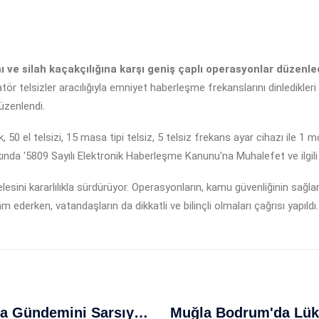
ı ve silah kaçakçılığına karşı geniş çaplı operasyonlar düzenled
ör telsizler aracılığıyla emniyet haberleşme frekanslarını dinledikleri
üzenlendi.
0 el telsizi, 15 masa tipi telsiz, 5 telsiz frekans ayar cihazı ile 1 m
kkında '5809 Sayılı Elektronik Haberleşme Kanunu'na Muhalefet ve ilgil
delesini kararlılıkla sürdürüyor. Operasyonların, kamu güvenliğinin sa
ederken, vatandaşların da dikkatli ve bilinçli olmaları çağrısı yapıldı.
İsrail'in Gazze Operasyonları Dünya Gündemini Sarsıyor: Friedman'dan Çarpıcı Açıklamalar