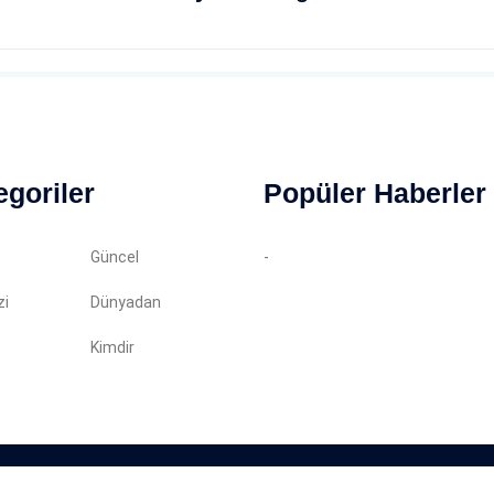
egoriler
Popüler Haberler
Güncel
-
zi
Dünyadan
Kimdir
in almadan kopyalanamaz. Tüm haklarımız saklıdır.