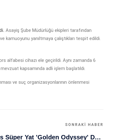
i.
Asayiş Şube Müdürlüğü ekipleri tarafından
 ve kamuoyunu yanıltmaya çalıştıkları tespit edildi.
ors alfabesi cihazı ele geçirildi. Aynı zamanda 6
i mevzuat kapsamında adli işlem başlatıldı.
ğlanması ve suç organizasyonlarının önlenmesi
SONRAKI HABER
Muğla Bodrum'da Lüks Süper Yat 'Golden Odyssey' Demirledi