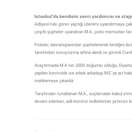
İstanbul'da kendisini savcı yardımcısı ve stajy
Adliyesi'nde görev yaptığı izlenimi uyandırmaya çalı
çeşitli şüpheler uyandıran M.A., polis memurları ta
Polisler, davranışlarından şüphelenerek kimliğini ib
tarafından soruşturma altına alındı ve görevli Cumhu
Araştırmada M.A.’nın 2000 doğumlu olduğu, Diyarbakı
yapılan kontrolde ise erkek arkadaşı M.E.’ye ait hak
mahkemeye çıkarıldı.
Tarafından tutuklanan M.A., suçlamaları kabul etmedi
devam ederken, adli kontrol tedbirlerinin yetersiz ka