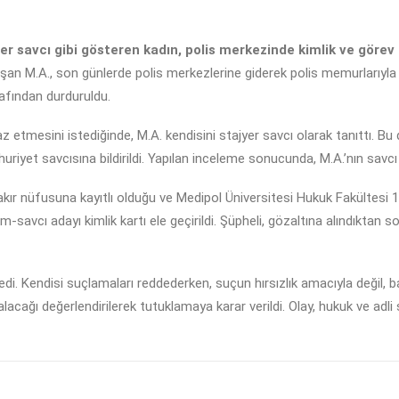
er savcı gibi gösteren kadın, polis merkezinde kimlik ve görev b
şan M.A., son günlerde polis merkezlerine giderek polis memurlarıyla i
rafından durduruldu.
raz etmesini istediğinde, M.A. kendisini stajyer savcı olarak tanıttı.
riyet savcısına bildirildi. Yapılan inceleme sonucunda, M.A.’nın savcı 
r nüfusuna kayıtlı olduğu ve Medipol Üniversitesi Hukuk Fakültesi 1. 
im-savcı adayı kimlik kartı ele geçirildi. Şüpheli, gözaltına alındıkta
. Kendisi suçlamaları reddederken, suçun hırsızlık amacıyla değil, baş
lacağı değerlendirilerek tutuklamaya karar verildi. Olay, hukuk ve adli s