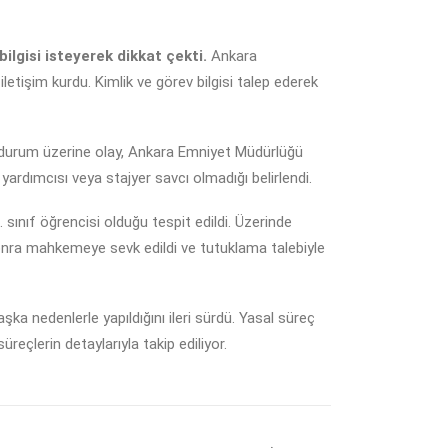
ilgisi isteyerek dikkat çekti.
Ankara
letişim kurdu. Kimlik ve görev bilgisi talep ederek
 Bu durum üzerine olay, Ankara Emniyet Müdürlüğü
yardımcısı veya stajyer savcı olmadığı belirlendi.
sınıf öğrencisi olduğu tespit edildi. Üzerinde
n sonra mahkemeye sevk edildi ve tutuklama talebiyle
ka nedenlerle yapıldığını ileri sürdü. Yasal süreç
üreçlerin detaylarıyla takip ediliyor.