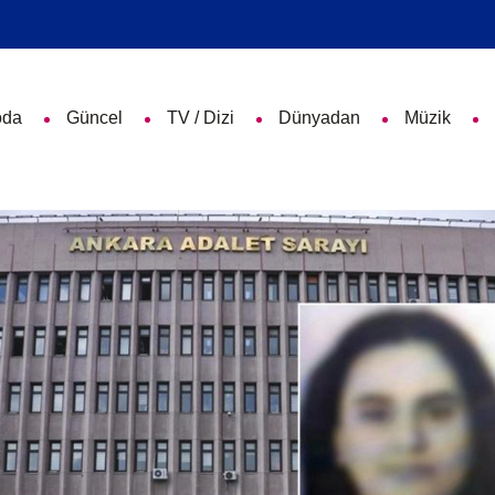
da
Güncel
TV / Dizi
Dünyadan
Müzik