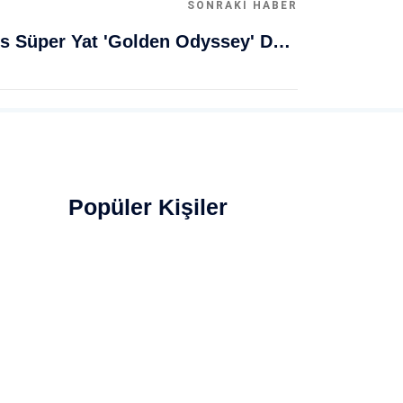
SONRAKI HABER
Muğla Bodrum'da Lüks Süper Yat 'Golden Odyssey' Demirledi
Popüler Kişiler