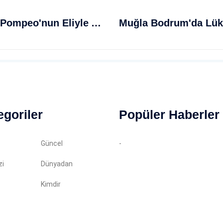
İsrail Ve ABD Arasındaki Gerginlik Pompeo'nun Eliyle Artıyor
egoriler
Popüler Haberler
Güncel
-
zi
Dünyadan
Kimdir