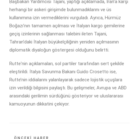
Başbakan Yardımcısı Tajani, yaptığı açıklamada, İran’a karşı
herhangi bir askeri girişimde bulunmadıklarını ve üs
kullanımına izin vermediklerini vurguladı. Ayrıca, Hürmüz
Boğazı’nın tamamen açılması ve İtalyan kargo gemilerine
geçiş izinlerinin sağlanması talebini ileten Tajani,
Tahran’daki İtalyan büyükelçiliğinin yeniden açılmasının
diplomatik diyaloğun göstergesi olduğunu belirtti.
Rutte'nin açıklamaları, sol partiler tarafından sert şekilde
eleştirildi. İtalya Savunma Bakanı Guido Crosetto ise,
Rutte’nin iddialarını yalanlayarak sadece lojistik uçuşlara
izin verildiği bilgisini paylaştı. Bu gelişmeler, Avrupa ve ABD
arasındaki gerilimin sürdüğünü gösteriyor ve uluslararası
kamuoyunun dikkatini çekiyor.
ÖNCEKI HABER