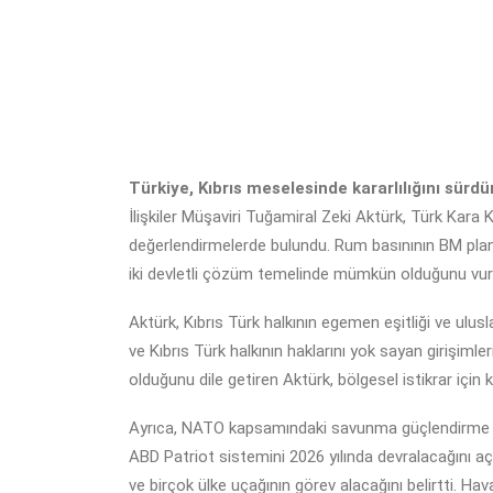
Türkiye, Kıbrıs meselesinde kararlılığını sür
İlişkiler Müşaviri Tuğamiral Zeki Aktürk, Türk Kara 
değerlendirmelerde bulundu. Rum basınının BM planla
iki devletli çözüm temelinde mümkün olduğunu vur
Aktürk, Kıbrıs Türk halkının egemen eşitliği ve ulu
ve Kıbrıs Türk halkının haklarını yok sayan girişimle
olduğunu dile getiren Aktürk, bölgesel istikrar için ka
Ayrıca, NATO kapsamındaki savunma güçlendirme ça
ABD Patriot sistemini 2026 yılında devralacağını açı
ve birçok ülke uçağının görev alacağını belirtti. Ha