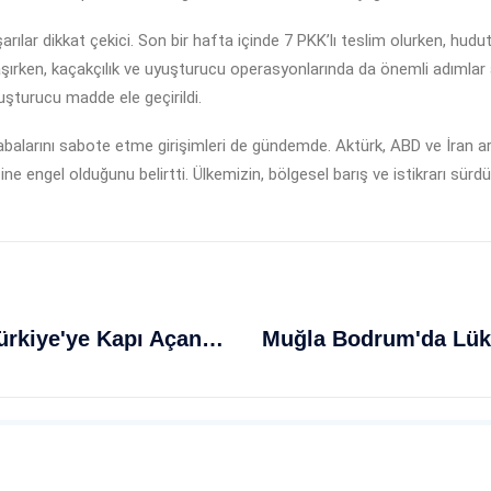
ılar dikkat çekici. Son bir hafta içinde 7 PKK’lı teslim olurken, hudut
laşırken, kaçakçılık ve uyuşturucu operasyonlarında da önemli adımlar 
şturucu madde ele geçirildi.
ış çabalarını sabote etme girişimleri de gündemde. Aktürk, ABD ve İran 
e engel olduğunu belirtti. Ülkemizin, bölgesel barış ve istikrarı sür
F-35 Krizi Çözülebilir: Trump'tan Türkiye'ye Kapı Açan Sinyaller