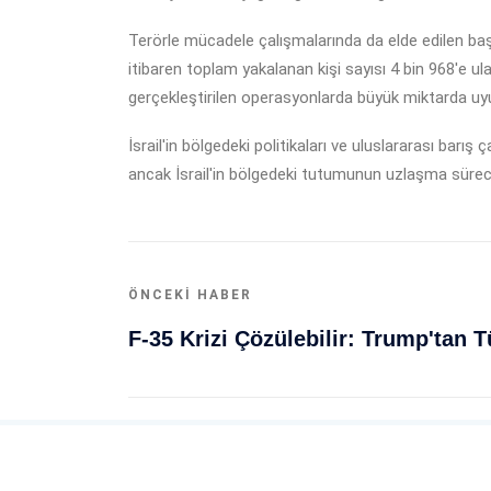
Terörle mücadele çalışmalarında da elde edilen başar
itibaren toplam yakalanan kişi sayısı 4 bin 968'e u
gerçekleştirilen operasyonlarda büyük miktarda uyu
İsrail'in bölgedeki politikaları ve uluslararası bar
ancak İsrail'in bölgedeki tutumunun uzlaşma sürecin
ÖNCEKI HABER