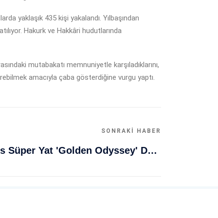
larda yaklaşık 435 kişi yakalandı. Yılbaşından
atılıyor. Hakurk ve Hakkâri hudutlarında
arasındaki mutabakatı memnuniyetle karşıladıklarını,
dürebilmek amacıyla çaba gösterdiğine vurgu yaptı.
SONRAKI HABER
Muğla Bodrum'da Lüks Süper Yat 'Golden Odyssey' Demirledi