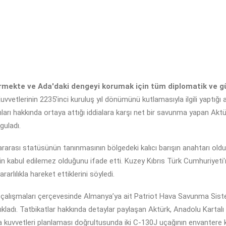
dürmekte ve Ada'daki dengeyi korumak için tüm diplomatik ve güv
Kuvvetlerinin 2235’inci kuruluş yıl dönümünü kutlamasıyla ilgili yaptığı
rı hakkında ortaya attığı iddialara karşı net bir savunma yapan Aktürk
guladı.
slararası statüsünün tanınmasının bölgedeki kalıcı barışın anahtarı old
rin kabul edilemez olduğunu ifade etti. Kuzey Kıbrıs Türk Cumhuriyeti'ni
rarlılıkla hareket ettiklerini söyledi.
lışmaları çerçevesinde Almanya’ya ait Patriot Hava Savunma Sistemi
kladı. Tatbikatlar hakkında detaylar paylaşan Aktürk, Anadolu Kartalı 
va kuvvetleri planlaması doğrultusunda iki C-130J uçağının envantere k