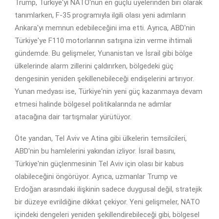
Trump, Türkiye'yi NATO'nun en güçlü üyelerinden biri olarak
tanımlarken, F-35 programıyla ilgili olası yeni adımların
Ankara'yı memnun edebileceğini ima etti. Ayrıca, ABD'nin
Türkiye'ye F110 motorlarının satışına izin verme ihtimali
gündemde. Bu gelişmeler, Yunanistan ve İsrail gibi bölge
ülkelerinde alarm zillerini çaldırırken, bölgedeki güç
dengesinin yeniden şekillenebileceği endişelerini artırıyor.
Yunan medyası ise, Türkiye'nin yeni güç kazanmaya devam
etmesi halinde bölgesel politikalarında ne adımlar
atacağına dair tartışmalar yürütüyor.
Öte yandan, Tel Aviv ve Atina gibi ülkelerin temsilcileri,
ABD'nin bu hamlelerini yakından izliyor. İsrail basını,
Türkiye'nin güçlenmesinin Tel Aviv için olası bir kabus
olabileceğini öngörüyor. Ayrıca, uzmanlar Trump ve
Erdoğan arasındaki ilişkinin sadece duygusal değil, stratejik
bir düzeye evrildiğine dikkat çekiyor. Yeni gelişmeler, NATO
içindeki dengeleri yeniden şekillendirebileceği gibi, bölgesel