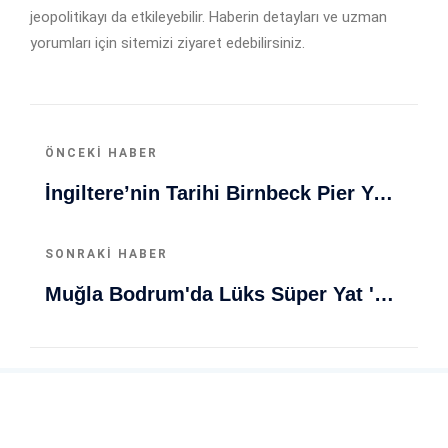
jeopolitikayı da etkileyebilir. Haberin detayları ve uzman
yorumları için sitemizi ziyaret edebilirsiniz.
ÖNCEKI HABER
İngiltere’nin Tarihi Birnbeck Pier Yeniden Canlanıyor: 2027’DE Açılması Planlanıyor
SONRAKI HABER
Muğla Bodrum'da Lüks Süper Yat 'Golden Odyssey' Demirledi