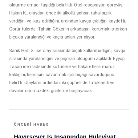
öldürme amacı taşıdığı belirtildi. Otel resepsiyon görevlisi
Hakan K., olaydan önce iki alkollü şahsın rahatsızlık
verdiğini ve ikaz edildiğini, ardından kavga çıktığını kaydetti.
Görüntülerde, Tahsin Göker'in arkadaşını korumak isterken
bıçakla yaralandığı ve kaçış anları yer alıyor.
Sanık Halil S. ise olay sırasında bıçak kullanmadığını, kavga
sırasında yaralandığını ve pişman olduğunu açıkladı. Eyyüp
Taşan ise ifadesinde küfürlere ve hakaretlere maruz
kaldığını, kendisini savunmak için bıçağı savurduğunu
belirtti. Olayların ardından, iki şüpheli de tutuklandı ve
davalar önümüzdeki günlerde başlayacak.
ÖNCEKI HABER
Hayırsever İş İnsanından Hüleviyat Yatırımı! Fethiye Eğitimine Dev Destek