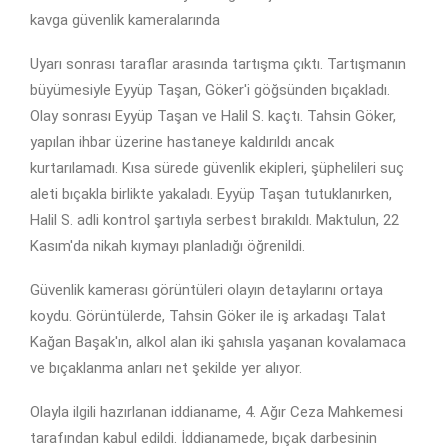
kavga güvenlik kameralarında
Uyarı sonrası taraflar arasında tartışma çıktı. Tartışmanın
büyümesiyle Eyyüp Taşan, Göker'i göğsünden bıçakladı.
Olay sonrası Eyyüp Taşan ve Halil S. kaçtı. Tahsin Göker,
yapılan ihbar üzerine hastaneye kaldırıldı ancak
kurtarılamadı. Kısa sürede güvenlik ekipleri, şüphelileri suç
aleti bıçakla birlikte yakaladı. Eyyüp Taşan tutuklanırken,
Halil S. adli kontrol şartıyla serbest bırakıldı. Maktulun, 22
Kasım'da nikah kıymayı planladığı öğrenildi.
Güvenlik kamerası görüntüleri olayın detaylarını ortaya
koydu. Görüntülerde, Tahsin Göker ile iş arkadaşı Talat
Kağan Başak'ın, alkol alan iki şahısla yaşanan kovalamaca
ve bıçaklanma anları net şekilde yer alıyor.
Olayla ilgili hazırlanan iddianame, 4. Ağır Ceza Mahkemesi
tarafından kabul edildi. İddianamede, bıçak darbesinin