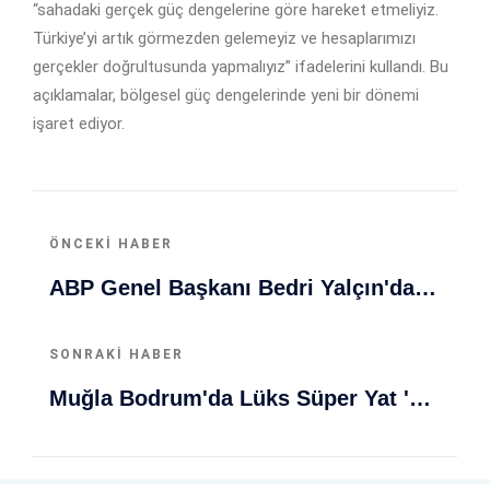
“sahadaki gerçek güç dengelerine göre hareket etmeliyiz.
Türkiye’yi artık görmezden gelemeyiz ve hesaplarımızı
gerçekler doğrultusunda yapmalıyız” ifadelerini kullandı. Bu
açıklamalar, bölgesel güç dengelerinde yeni bir dönemi
işaret ediyor.
ÖNCEKI HABER
ABP Genel Başkanı Bedri Yalçın'dan CHP'deki Mahkeme Kararına Yönelik Açıklama
SONRAKI HABER
Muğla Bodrum'da Lüks Süper Yat 'Golden Odyssey' Demirledi