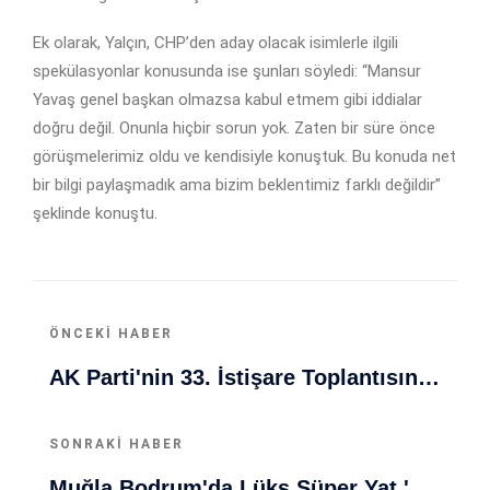
Ek olarak, Yalçın, CHP’den aday olacak isimlerle ilgili
spekülasyonlar konusunda ise şunları söyledi: “Mansur
Yavaş genel başkan olmazsa kabul etmem gibi iddialar
doğru değil. Onunla hiçbir sorun yok. Zaten bir süre önce
görüşmelerimiz oldu ve kendisiyle konuştuk. Bu konuda net
bir bilgi paylaşmadık ama bizim beklentimiz farklı değildir”
şeklinde konuştu.
ÖNCEKI HABER
AK Parti'nin 33. İstişare Toplantısında Efsane Şarkı İlk Kez Dinletildi!
SONRAKI HABER
Muğla Bodrum'da Lüks Süper Yat 'Golden Odyssey' Demirledi