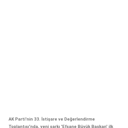
AK Parti'nin 33. İstişare ve Değerlendirme
Toplantısı'nda, yeni şarkı 'Efsane Büyük Başkan' ilk