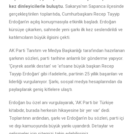
kez dinleyicilerle buluştu.
Sakarya'nın Sapanca ilçesinde
gerçekleştirilen toplantıda, Cumhurbaşkanı Recep Tayyip
Erdoğan'ın açılış konuşmasıyla etkinlik başladı. Erdoğan
kürsüye çıkarken, sahnede yeni şarkı ilk kez seslendirildi ve
katılımcıların büyük ilgisini çekti.
AK Parti Tanıtım ve Medya Başkanlığı tarafından hazırlanan
şarkının sözleri, parti tarihine anlamlı bir gönderme yapıyor.
'Çeyrek asırlık destan' ve 'efsane büyük başkan Recep
Tayyip Erdoğan' gibi ifadelerle, partinin 25 yıllık başarıları ve
liderliği vurgulanıyor. Şarkı, sosyal medya hesaplarından da
paylaşılarak geniş kitlelere ulaştı.
Erdoğan bu özel anı vurgulayarak, 'AK Parti bir Türkiye
kitabıdır, burada herkesin hikayesine bir yer var' dedi.
Toplantının ardından, şarkı ve Erdoğan'ın bu sözleri, parti içi
ve dışı kamuoyunda büyük yankı uyandırdı. Detaylar ve
gelişmeler için sitemizi takip edebilirsiniz.