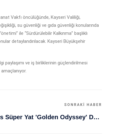
anat Vakfı öncülüğünde, Kayseri Valiliği,
ğişikliği, su güvenliği ve gıda güvenliği konularında
Yönetimi” ile “Sürdürülebilir Kalkınma” başlıklı
konular detaylandırılacak. Kayseri Büyükşehir
i paylaşımı ve iş birliklerinin güçlendirilmesi
ı amaçlanıyor.
SONRAKI HABER
Muğla Bodrum'da Lüks Süper Yat 'Golden Odyssey' Demirledi