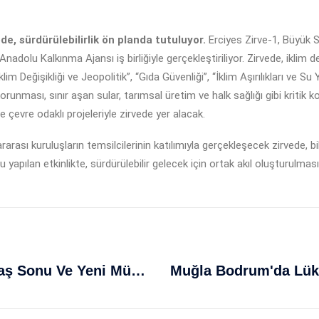
de, sürdürülebilirlik ön planda tutuluyor.
Erciyes Zirve-1, Büyük S
adolu Kalkınma Ajansı iş birliğiyle gerçekleştiriliyor. Zirvede, iklim de
im Değişikliği ve Jeopolitik”, “Gıda Güvenliği”, “İklim Aşırılıkları ve Su 
orunması, sınır aşan sular, tarımsal üretim ve halk sağlığı gibi kritik 
e çevre odaklı projeleriyle zirvede yer alacak.
arası kuruluşların temsilcilerinin katılımıyla gerçekleşecek zirvede, bilg
 yapılan etkinlikte, sürdürülebilir gelecek için ortak akıl oluşturulmas
ABD Ve İran Tarihi Mutabakat: Savaş Sonu Ve Yeni Müzakereler Başlıyor