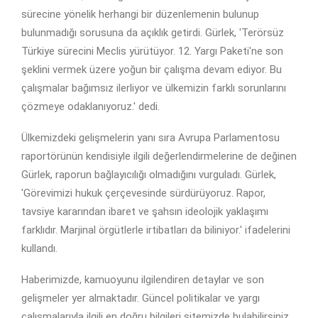
sürecine yönelik herhangi bir düzenlemenin bulunup
bulunmadığı sorusuna da açıklık getirdi. Gürlek, 'Terörsüz
Türkiye sürecini Meclis yürütüyor. 12. Yargı Paketi'ne son
şeklini vermek üzere yoğun bir çalışma devam ediyor. Bu
çalışmalar bağımsız ilerliyor ve ülkemizin farklı sorunlarını
çözmeye odaklanıyoruz.' dedi.
Ülkemizdeki gelişmelerin yanı sıra Avrupa Parlamentosu
raportörünün kendisiyle ilgili değerlendirmelerine de değinen
Gürlek, raporun bağlayıcılığı olmadığını vurguladı. Gürlek,
'Görevimizi hukuk çerçevesinde sürdürüyoruz. Rapor,
tavsiye kararından ibaret ve şahsın ideolojik yaklaşımı
farklıdır. Marjinal örgütlerle irtibatları da biliniyor.' ifadelerini
kullandı.
Haberimizde, kamuoyunu ilgilendiren detaylar ve son
gelişmeler yer almaktadır. Güncel politikalar ve yargı
çalışmalarıyla ilgili en doğru bilgileri sitemizde bulabilirsiniz.