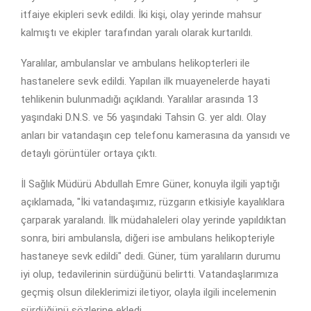
itfaiye ekipleri sevk edildi. İki kişi, olay yerinde mahsur
kalmıştı ve ekipler tarafından yaralı olarak kurtarıldı.
Yaralılar, ambulanslar ve ambulans helikopterleri ile
hastanelere sevk edildi. Yapılan ilk muayenelerde hayati
tehlikenin bulunmadığı açıklandı. Yaralılar arasında 13
yaşındaki D.N.S. ve 56 yaşındaki Tahsin G. yer aldı. Olay
anları bir vatandaşın cep telefonu kamerasına da yansıdı ve
detaylı görüntüler ortaya çıktı.
İl Sağlık Müdürü Abdullah Emre Güner, konuyla ilgili yaptığı
açıklamada, "İki vatandaşımız, rüzgarın etkisiyle kayalıklara
çarparak yaralandı. İlk müdahaleleri olay yerinde yapıldıktan
sonra, biri ambulansla, diğeri ise ambulans helikopteriyle
hastaneye sevk edildi" dedi. Güner, tüm yaralıların durumu
iyi olup, tedavilerinin sürdüğünü belirtti. Vatandaşlarımıza
geçmiş olsun dileklerimizi iletiyor, olayla ilgili incelemenin
sürdüğünü sözlerine ekledi.