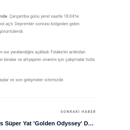
mde.
Çarşamba günü yerel saatle 18.04'te
yol açtı. Depremler sonrası bölgeden gelen
görüntülendi.
 ise yaralandığını açıkladı. Felaketin ardından
n binalar ve altyapının onarımı için çalışmalar hızla
aylar ve son gelişmeler sitemizde.
SONRAKI HABER
Muğla Bodrum'da Lüks Süper Yat 'Golden Odyssey' Demirledi