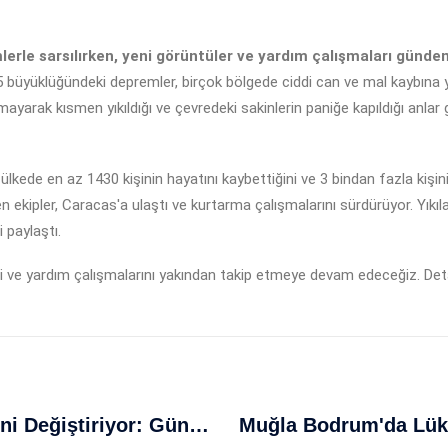
erle sarsılırken, yeni görüntüler ve yardım çalışmaları günde
5 büyüklüğündeki depremler, birçok bölgede ciddi can ve mal kaybına 
mayarak kısmen yıkıldığı ve çevredeki sakinlerin paniğe kapıldığı anlar 
ede en az 1430 kişinin hayatını kaybettiğini ve 3 bindan fazla kişinin
n ekipler, Caracas'a ulaştı ve kurtarma çalışmalarını sürdürüyor. Yıkıla
 paylaştı.
i ve yardım çalışmalarını yakından takip etmeye devam edeceğiz. Det
Türkiye'nin NATO Zirvesi Gündemini Değiştiriyor: Güneydoğuda Öne Çıkış Ve Stratejik Rol