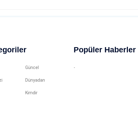
egoriler
Popüler Haberler
Güncel
-
zi
Dünyadan
Kimdir
in almadan kopyalanamaz. Tüm haklarımız saklıdır.