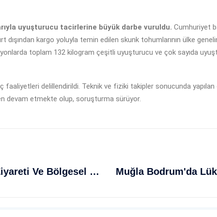
ıyla uyuşturucu tacirlerine büyük darbe vuruldu.
Cumhuriyet ba
 dışından kargo yoluyla temin edilen skunk tohumlarının ülke genelinde
asyonlarda toplam 132 kilogram çeşitli uyuşturucu ve çok sayıda uyuştu
ç faaliyetleri delillendirildi. Teknik ve fiziki takipler sonucunda yapıl
len devam etmekte olup, soruşturma sürüyor.
Dışişleri Bakanı Fidan'dan Rusya Ziyareti Ve Bölgesel İşbirliği Vurgusu