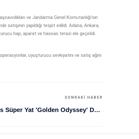
şsavcılıkları ve Jandarma Genel Komutanlığı’nın
 satışının yapıldığı tespit edildi. Adana, Ankara,
rucu hap, aparat ve hassas terazi ele geçirildi.
an operasyonlar, uyuşturucu sevkiyatını ve satış ağını
SONRAKI HABER
Muğla Bodrum'da Lüks Süper Yat 'Golden Odyssey' Demirledi