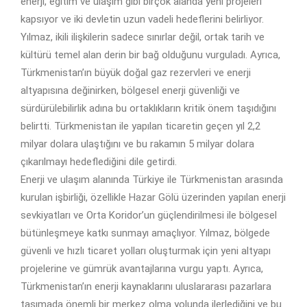
enerji, eğitim ve ulaşım gibi birçok alanda yeni projeleri
kapsıyor ve iki devletin uzun vadeli hedeflerini belirliyor.
Yılmaz, ikili ilişkilerin sadece sınırlar değil, ortak tarih ve
kültürü temel alan derin bir bağ olduğunu vurguladı. Ayrıca,
Türkmenistan’ın büyük doğal gaz rezervleri ve enerji
altyapısına değinirken, bölgesel enerji güvenliği ve
sürdürülebilirlik adına bu ortaklıkların kritik önem taşıdığını
belirtti. Türkmenistan ile yapılan ticaretin geçen yıl 2,2
milyar dolara ulaştığını ve bu rakamın 5 milyar dolara
çıkarılmayı hedeflediğini dile getirdi.
Enerji ve ulaşım alanında Türkiye ile Türkmenistan arasında
kurulan işbirliği, özellikle Hazar Gölü üzerinden yapılan enerji
sevkiyatları ve Orta Koridor’un güçlendirilmesi ile bölgesel
bütünleşmeye katkı sunmayı amaçlıyor. Yılmaz, bölgede
güvenli ve hızlı ticaret yolları oluşturmak için yeni altyapı
projelerine ve gümrük avantajlarına vurgu yaptı. Ayrıca,
Türkmenistan’ın enerji kaynaklarını uluslararası pazarlara
taşımada önemli bir merkez olma yolunda ilerlediğini ve bu