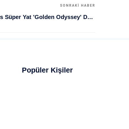
SONRAKI HABER
Muğla Bodrum'da Lüks Süper Yat 'Golden Odyssey' Demirledi
Popüler Kişiler