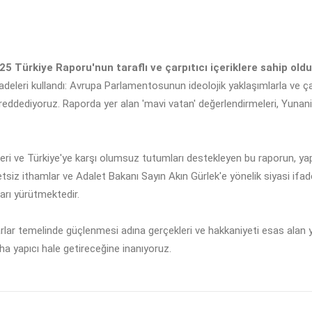
5 Türkiye Raporu'nun taraflı ve çarpıtıcı içeriklere sahip oldu
eri kullandı: Avrupa Parlamentosunun ideolojik yaklaşımlarla ve çarpıt
reddediyoruz. Raporda yer alan 'mavi vatan' değerlendirmeleri, Yunani
eri ve Türkiye'ye karşı olumsuz tutumları destekleyen bu raporun, yap
tsiz ithamlar ve Adalet Bakanı Sayın Akın Gürlek'e yönelik siyasi ifade
ları yürütmektedir.
karlar temelinde güçlenmesi adına gerçekleri ve hakkaniyeti esas alan y
ha yapıcı hale getireceğine inanıyoruz.