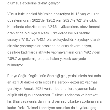
olumsuz etkilerine dikkat çekiyor.
Vücut kitle indeksi ölçümleri gösteriyor ki, 15 yaş ve üzeri
obezlerin oranı 2022’de %20,2 iken 2025’te %21,8’e çıktı.
Kadınlarda obezite oranı %24,8’e yükselirken, obez öncesi
oranlar da oldukça yüksek. Erkeklerde ise bu oranlar
sırasıyla %18,7 ve %43,1 olarak kaydedildi. Fizyolojik olarak
aktivite yapmayanlar oranında da artış devam ediyor;
özellikle kadınlarda aktivite yapmayanların oranı %92,7’den
%89,7’ye gerilemiş olsa da halen yüksek seviyede
bulunuyor.
Dünya Sağlık Örgütü’nün önerdiği gibi, yetişkinlerin haftada
en az 150 dakika orta şiddette aerobik egzersiz yapması
gerekiyor. Ancak, 2025 verileri bu önerilere uyumun hala
düşük olduğunu gösteriyor. Fiziksel zorlanma ve hareket
kısıtlılığı yaşayanlardan, merdiven inip çıkarken zorlananlara
kadar farklı fiziksel fonksiyon sorunları da kayıtlara geçti.