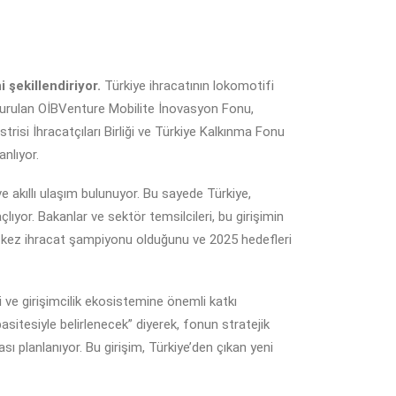
şekillendiriyor.
Türkiye ihracatının lokomotifi
 kurulan OİBVenture Mobilite İnovasyon Fonu,
risi İhracatçıları Birliği ve Türkiye Kalkınma Fonu
anlıyor.
ve akıllı ulaşım bulunuyor. Bu sayede Türkiye,
lıyor. Bakanlar ve sektör temsilcileri, bu girişimin
9 kez ihracat şampiyonu olduğunu ve 2025 hedefleri
 ve girişimcilik ekosistemine önemli katkı
asitesiyle belirlenecek” diyerek, fonun stratejik
 planlanıyor. Bu girişim, Türkiye’den çıkan yeni