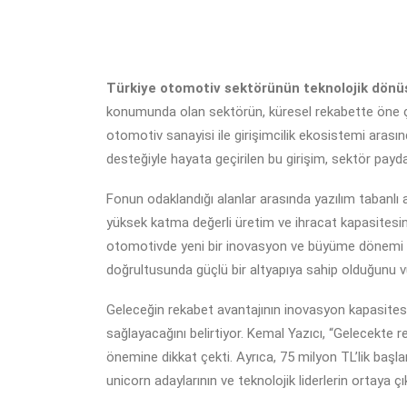
Türkiye otomotiv sektörünün teknolojik dönüş
konumunda olan sektörün, küresel rekabette öne çı
otomotiv sanayisi ile girişimcilik ekosistemi arasın
desteğiyle hayata geçirilen bu girişim, sektör paydaş
Fonun odaklandığı alanlar arasında yazılım tabanlı a
yüksek katma değerli üretim ve ihracat kapasitesini a
otomotivde yeni bir inovasyon ve büyüme dönemi ba
doğrultusunda güçlü bir altyapıya sahip olduğunu v
Geleceğin rekabet avantajının inovasyon kapasitesin
sağlayacağını belirtiyor. Kemal Yazıcı, “Gelecekte r
önemine dikkat çekti. Ayrıca, 75 milyon TL’lik başl
unicorn adaylarının ve teknolojik liderlerin ortaya 