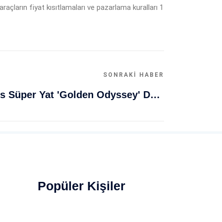
araçların fiyat kısıtlamaları ve pazarlama kuralları 1
SONRAKI HABER
Muğla Bodrum'da Lüks Süper Yat 'Golden Odyssey' Demirledi
Popüler Kişiler