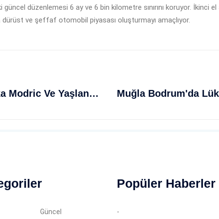
 güncel düzenlemesi 6 ay ve 6 bin kilometre sınırını koruyor. İkinci el 
a dürüst ve şeffaf otomobil piyasası oluşturmayı amaçlıyor.
40 Yaşında Sporun Zirvesinde: Luka Modric Ve Yaşlanan Profesyonellerin Sırrı
egoriler
Popüler Haberler
Güncel
-