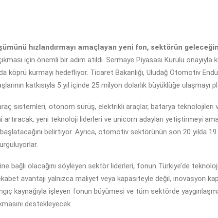
ümünü hızlandırmayı amaçlayan yeni fon, sektörün geleceğini 
kması için önemli bir adım atıldı. Sermaye Piyasası Kurulu onayıyla
da köprü kurmayı hedefliyor. Ticaret Bakanlığı, Uludağ Otomotiv Endüst
larının katkısıyla 5 yıl içinde 25 milyon dolarlık büyüklüğe ulaşmayı pl
raç sistemleri, otonom sürüş, elektrikli araçlar, batarya teknolojileri 
rtıracak, yeni teknoloji liderleri ve unicorn adayları yetiştirmeyi amaç
şlatacağını belirtiyor. Ayrıca, otomotiv sektörünün son 20 yılda 1
urguluyorlar.
e bağlı olacağını söyleyen sektör liderleri, fonun Türkiye’de teknoloji
ekabet avantajı yalnızca maliyet veya kapasiteyle değil, inovasyon kap
angıç kaynağıyla işleyen fonun büyümesi ve tüm sektörde yaygınlaşması
çıkmasını destekleyecek.