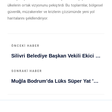
ülkelerin ortak vizyonunu pekiştirdi. Bu toplantılar, bölgesel
güvenlik, müzakereler ve krizlerin çözümünde yeni yol
haritalarını şekillendiriyor.
ÖNCEKI HABER
Silivri Belediye Başkan Vekili Ekici Oldu: Mecburi Seçim Sonrası Detaylar
SONRAKI HABER
Muğla Bodrum'da Lüks Süper Yat 'Golden Odyssey' Demirledi