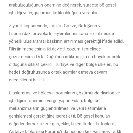
arabuluculuğunun önemine değinerek, süreçte bölgesel
işbirliği ve eşgüdümün kritik olduğunu vurguladı.
Ziyaret kapsamında, İsrail’in Gazze, Batı Şeria ve
Lübnan’daki provokatif eylemlerinin sona erdirilmesine
yönelik uluslararası baskının artırılması gerektiği ifade edildi.
Filistin meselesinin iki devletli çözüm temelinde
çözülmesinin Orta Doğu'nun istikrarı için en büyük öncelik
olduğuna dikkat çekildi. Türkiye ve diğer bölge ülkeleri, bu
hedef doğrultusunda ortak adımlar atmaya devam
edeceklerini belirtti.
Uluslararası ve bölgesel sorunların çözümünde diyalog ve
işbirliğinin önemine vurgu yapan Fidan, bölgesel
mekanizmaların güçlendirilmesi ve yeni katılımlarla
genişlemesi gerektiğine işaret etti. Bölgesel konuları
değerlendirmek üzere gerçekleştirilen ilk dörtlü toplantı,
Antalya Diplomasi Forumu’nda üçüncü kez yapılarak farklı