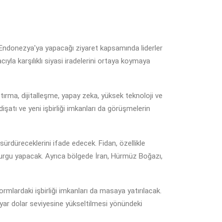
 Endonezya'ya yapacağı ziyaret kapsamında liderler
acıyla karşılıklı siyasi iradelerini ortaya koymaya
ştırma, dijitalleşme, yapay zeka, yüksek teknoloji ve
işatı ve yeni işbirliği imkanları da görüşmelerin
 sürdüreceklerini ifade edecek. Fidan, özellikle
 vurgu yapacak. Ayrıca bölgede İran, Hürmüz Boğazı,
rmlardaki işbirliği imkanları da masaya yatırılacak.
yar dolar seviyesine yükseltilmesi yönündeki