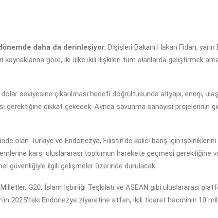
n dönemde daha da derinleşiyor.
Dışişleri Bakanı Hakan Fidan, yarın
ri kaynaklarına göre, iki ülke ikili ilişkileri tüm alanlarda geliştirmek am
 dolar seviyesine çıkarılması hedefi doğrultusunda altyapı, enerji, ula
esi gerektiğine dikkat çekecek. Ayrıca savunma sanayisi projelerinin gid
e olan Türkiye ve Endonezya, Filistin'de kalıcı barış için işbirliklerini
 eylemlerine karşı uluslararası toplumun harekete geçmesi gerektiğine
 güvenliğiyle ilgili gelişmeler üzerinde durulacak.
letler, G20, İslam İşbirliği Teşkilatı ve ASEAN gibi uluslararası platfo
 2025'teki Endonezya ziyaretine atfen, ikili ticaret hacminin 10 mil