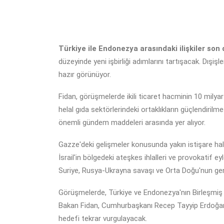
Türkiye ile Endonezya arasındaki ilişkiler so
düzeyinde yeni işbirliği adımlarını tartışacak. Dışişle
hazır görünüyor.
Fidan, görüşmelerde ikili ticaret hacminin 10 milyar
helal gıda sektörlerindeki ortaklıkların güçlendirilm
önemli gündem maddeleri arasında yer alıyor.
Gazze'deki gelişmeler konusunda yakın istişare halind
İsrail'in bölgedeki ateşkes ihlalleri ve provokatif
Suriye, Rusya-Ukrayna savaşı ve Orta Doğu'nun genel
Görüşmelerde, Türkiye ve Endonezya'nın Birleşmiş Mil
Bakan Fidan, Cumhurbaşkanı Recep Tayyip Erdoğan'ın
hedefi tekrar vurgulayacak.