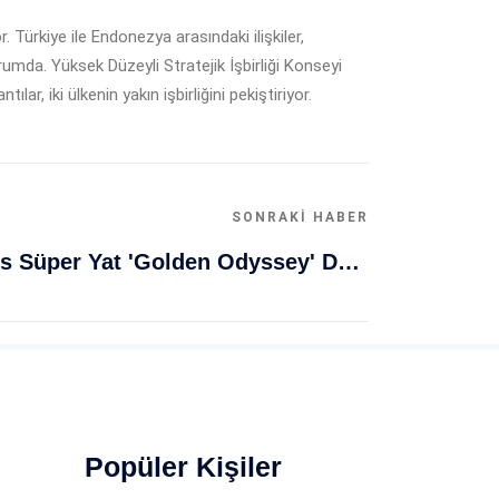
Türkiye ile Endonezya arasındaki ilişkiler,
rumda. Yüksek Düzeyli Stratejik İşbirliği Konseyi
r, iki ülkenin yakın işbirliğini pekiştiriyor.
SONRAKI HABER
Muğla Bodrum'da Lüks Süper Yat 'Golden Odyssey' Demirledi
Popüler Kişiler