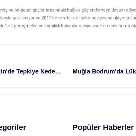
iş ve bölgesel güçler arasındaki bağları güçlendirmeye devam ediyor. 
rıyla şekilleniyor ve 2011'de stratejik ortaklık seviyesine ulaşmış du
 2+2 görüşmeleri ve karşılıklı bakanlar seviyesinde düzenlenen toplantıla
İsrail'in Ezana Yasak Girişimi Filistin'de Tepkiye Neden Oldu
egoriler
Popüler Haberler