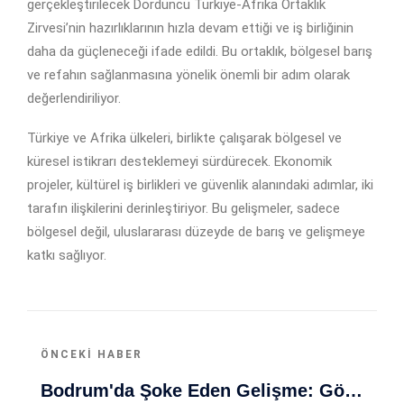
gerçekleştirilecek Dördüncü Türkiye-Afrika Ortaklık
Zirvesi’nin hazırlıklarının hızla devam ettiği ve iş birliğinin
daha da güçleneceği ifade edildi. Bu ortaklık, bölgesel barış
ve refahın sağlanmasına yönelik önemli bir adım olarak
değerlendiriliyor.
Türkiye ve Afrika ülkeleri, birlikte çalışarak bölgesel ve
küresel istikrarı desteklemeyi sürdürecek. Ekonomik
projeler, kültürel iş birlikleri ve güvenlik alanındaki adımlar, iki
tarafın ilişkilerini derinleştiriyor. Bu gelişmeler, sadece
bölgesel değil, uluslararası düzeyde de barış ve gelişmeye
katkı sağlıyor.
ÖNCEKI HABER
Bodrum'da Şoke Eden Gelişme: Gözaltına Alınan 5 Şüpheli Soruşturma Kapsamında Adliyeye Sevk Ediliyor