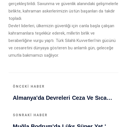
gerçekleştirildi. Savunma ve güvenlik alanındaki gelişmelerle
birlikte, kahraman askerlerimizin üstün başarıları da takdir
topladı.
Devlet liderleri, ülkemizin güvenliği için canla başla çalışan
kahramanlara teşekkür ederek, milletin birlik ve
beraberliğine vurgu yaptı. Türk Silahlı Kuvvetleri’nin gücünü
ve cesaretini dünyaya gösteren bu anlamlı gün, geleceğe
umutla bakmamızı sağlıyor.
ÖNCEKI HABER
Almanya'da Devreleri Ceza Ve Sıcaklık Rekorlarıyla Dikkat Çekiyor
SONRAKI HABER
Muğla Bodrum'da Lüks Süper Yat 'Golden Odyssey' Demirledi