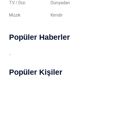
TV / Dizi
Dünyadan
Müzik
Kimdir
Popüler Haberler
-
Popüler Kişiler
Copyright © 2022 Magazin Özet. İçerikler yazılı izin
almadan kopyalanamaz. Tüm haklarımız saklıdır.