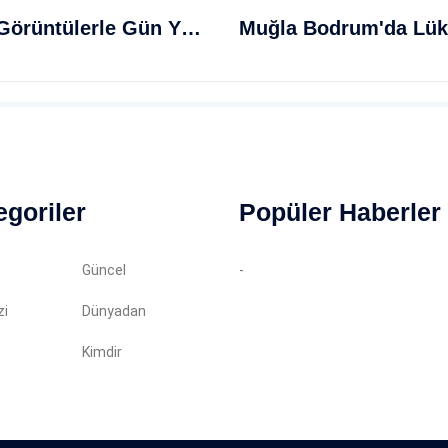
Kuveyt'te İHA Saldırısı Şoke Edici Görüntülerle Gün Yüzüne Çıktı
egoriler
Popüler Haberler
Güncel
-
zi
Dünyadan
Kimdir