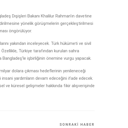
ngladeş Dışişleri Bakanı Khalilur Rahman'ın davetine
endirilmesine yönelik görüşmelerin gerçekleştirilmesi
ması öngörülüyor.
larını yakından inceleyecek. Türk hükümeti ve sivil
. Özellikle, Türkiye tarafından kurulan sahra
 Bangladeş'le işbirliğinin önemine vurgu yapacak.
milyar dolara çıkması hedeflerinin yenileneceği
ki insani yardımların devam edeceğini ifade edecek.
el ve küresel gelişmeler hakkında fikir alışverişinde
SONRAKI HABER