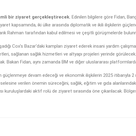
mli bir ziyaret gerçekleştirecek.
Edinilen bilgilere göre Fidan, Ba
aret kapsamında, iki ülke arasında diplomatik ve ikili ilişkilerin güçl
Tarık Rahman tarafından kabul edilmesi ve çeşitli görüşmelerde bulun
yaşadığı Cox's Bazar'daki kampları ziyaret ederek insani yardım çalışma
tleri, sağlanan sağlık hizmetleri ve altyapı projeleri yerinde görülecek
cak. Bakan Fidan, aynı zamanda BM ve diğer uluslararası platformlarda
rın güçlenmeye devam edeceği ve ekonomik ilişkilerin 2025 itibarıyla 2 
selesine verilen önemin süreceğini, sağlık, eğitim ve gıda alanlarında
ı kuruluşlardaki aktif rolü de ziyaret sırasında öne çıkarılacak. Bölges