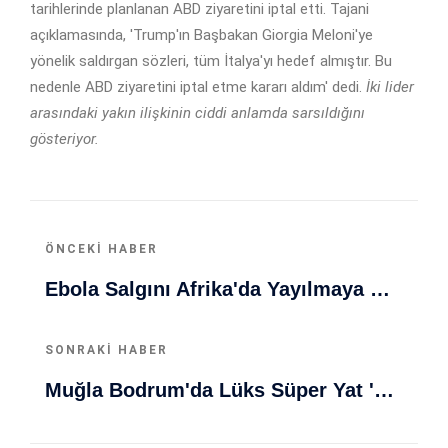
tarihlerinde planlanan ABD ziyaretini iptal etti. Tajani
açıklamasında, 'Trump'ın Başbakan Giorgia Meloni'ye
yönelik saldırgan sözleri, tüm İtalya'yı hedef almıştır. Bu
nedenle ABD ziyaretini iptal etme kararı aldım' dedi.
İki lider
arasındaki yakın ilişkinin ciddi anlamda sarsıldığını
gösteriyor.
ÖNCEKI HABER
Ebola Salgını Afrika'da Yayılmaya Devam Ediyor: DSÖ'ten Kritik Uyarı
SONRAKI HABER
Muğla Bodrum'da Lüks Süper Yat 'Golden Odyssey' Demirledi