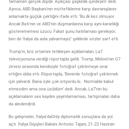
tamamen gerçek dışıdır. Açıkçası şaşkınlık içindeyim' dedi.
Ayrıca, ABD Başkanı'nın müttefiklerine karşı davranışlarını
anlamakta güçlük çektiğini ifade etti. 'Bu ilk kez olmuyor.
Ancak Batı'nın ve ABD'nin düşmanlarına karşı aynı kararlılığı
gösterememesi üzücü. Fakat şunu hatırlaması gerekiyor;
ben de İtalya da asla yalvarmayız' şeklinde sözler sarf etti.
Trump'ın, kriz ortamını tetikleyen açıklamaları, La7
televizyonuna verdiği röportajda geldi. Trump, Meloni'nin G7
zirvesi sırasında kendisiyle fotoğraf çektirmeye ısrar
ettiğini iddia etti. Röportajda, 'Benimle fotoğraf çektirmek
için yalvardı. Bana öyle çok istiyordu ki... Normalde kabul
etmezdim ama ona üzüldüm' dedi. Ancak, La7'nin bu
açıklamaların ses kaydını yayımlamaması, tartışmaları daha
da alevlendirdi.
Bu gelişmeler, İtalya'daOnly diplomatik sonuçlara da yol
açtı. İtalya Dışişleri Bakanı Antonio Tajani, 21-22 Haziran