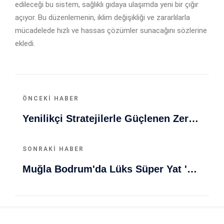
edileceği bu sistem, sağlıklı gıdaya ulaşımda yeni bir çığır
açıyor. Bu düzenlemenin, iklim değişikliği ve zararlılarla
mücadelede hızlı ve hassas çözümler sunacağını sözlerine
ekledi.
ÖNCEKI HABER
Yenilikçi Stratejilerle Güçlenen Zeray GYO'dan Büyük Güven Ve Büyüme Vizyonu
SONRAKI HABER
Muğla Bodrum'da Lüks Süper Yat 'Golden Odyssey' Demirledi