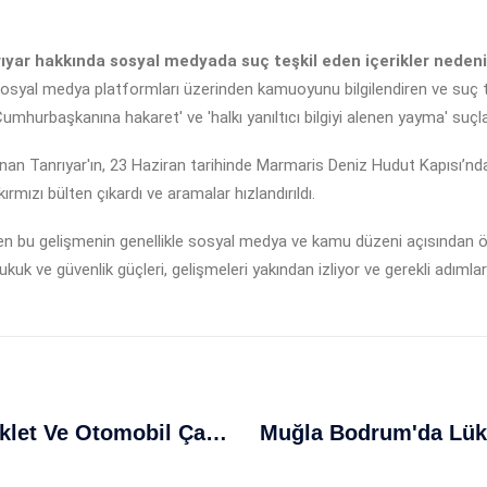
rıyar hakkında sosyal medyada suç teşkil eden içerikler nede
sosyal medya platformları üzerinden kamuoyunu bilgilendiren ve suç teşk
Cumhurbaşkanına hakaret' ve 'halkı yanıltıcı bilgiyi alenen yayma' suçl
n Tanrıyar'ın, 23 Haziran tarihinde Marmaris Deniz Hudut Kapısı’ndan 
rmızı bülten çıkardı ve aramalar hızlandırıldı.
 bu gelişmenin genellikle sosyal medya ve kamu düzeni açısından önem
Hukuk ve güvenlik güçleri, gelişmeleri yakından izliyor ve gerekli adım
Kaza Sonrası Şok Detaylar: Motosiklet Ve Otomobil Çarpışması Ege'de Gerçekleşti