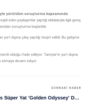
niyle yürütülen soruşturma kapsamında
il eden paylaşımlar yaptığı iddialarıyla ilgili geniş
arından soruşturma başlatıldı.
yurt dışına çıkış yaptığı tespit edildi. Bu gelişme
li olduğu ifade ediliyor. Tanrıyar’ın yurt dışına
ları atmaya devam ediyor.
SONRAKI HABER
Muğla Bodrum'da Lüks Süper Yat 'Golden Odyssey' Demirledi