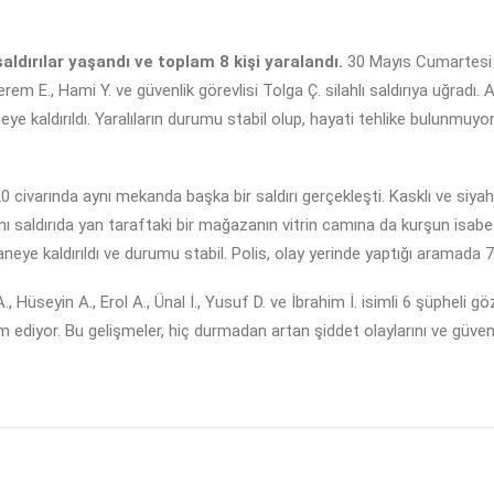
aldırılar yaşandı ve toplam 8 kişi yaralandı.
30 Mayıs Cumartesi s
m E., Hami Y. ve güvenlik görevlisi Tolga Ç. silahlı saldırıya uğradı
ye kaldırıldı. Yaralıların durumu stabil olup, hayati tehlike bulunmuy
 civarında aynı mekanda başka bir saldırı gerçekleşti. Kasklı ve siyah
nı saldırıda yan taraftaki bir mağazanın vitrin camına da kurşun isabet e
aneye kaldırıldı ve durumu stabil. Polis, olay yerinde yaptığı aramada
 Hüseyin A., Erol A., Ünal İ., Yusuf D. ve İbrahim İ. isimli 6 şüpheli 
vam ediyor. Bu gelişmeler, hiç durmadan artan şiddet olaylarını ve güve