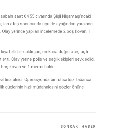
abahı saat 04.55 civarında Şişli Nişantaşı’ndaki
. Açılan ateş sonucunda üçü de ayağından yaralandı
or. Olay yerinde yapılan incelemede 2 boş kovan, 1
 kıyafetli bir saldırgan, mekana doğru ateş açtı.
tti. Olay yerine polis ve sağlık ekipleri sevk edildi.
 7 boş kovan ve 1 mermi buldu.
gözaltına alındı. Operasyonda bir ruhsatsız tabanca
nlik güçlerinin hızlı müdahalesini gözler önüne
SONRAKI HABER