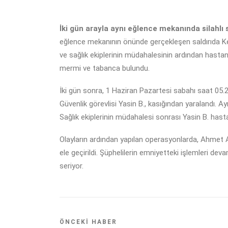
İki gün arayla aynı eğlence mekanında silahlı s
eğlence mekanının önünde gerçekleşen saldırıda Kere
ve sağlık ekiplerinin müdahalesinin ardından hastane
mermi ve tabanca bulundu.
İki gün sonra, 1 Haziran Pazartesi sabahı saat 05.20
Güvenlik görevlisi Yasin B., kasığından yaralandı. Ay
Sağlık ekiplerinin müdahalesi sonrası Yasin B. hast
Olayların ardından yapılan operasyonlarda, Ahmet A.,
ele geçirildi. Şüphelilerin emniyetteki işlemleri de
seriyor.
ÖNCEKI HABER