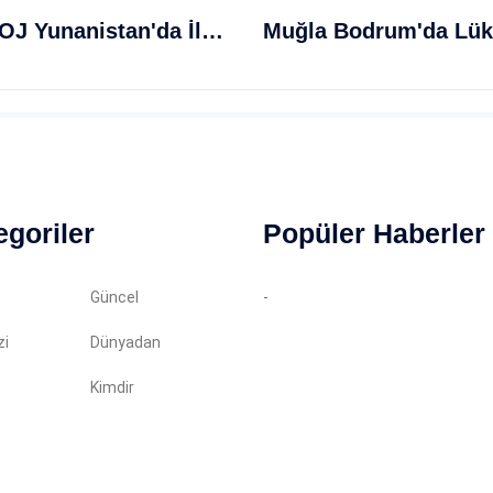
Türk Elektronik Harp Uçağı Hava SOJ Yunanistan'da İlk Kez Görüntülendi
egoriler
Popüler Haberler
Güncel
-
zi
Dünyadan
Kimdir