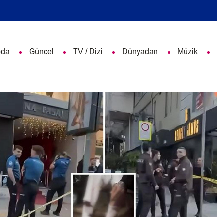
da
Güncel
TV / Dizi
Dünyadan
Müzik