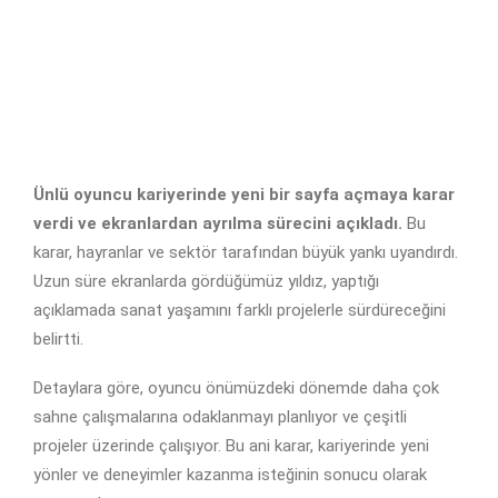
Ünlü oyuncu kariyerinde yeni bir sayfa açmaya karar
verdi ve ekranlardan ayrılma sürecini açıkladı.
Bu
karar, hayranlar ve sektör tarafından büyük yankı uyandırdı.
Uzun süre ekranlarda gördüğümüz yıldız, yaptığı
açıklamada sanat yaşamını farklı projelerle sürdüreceğini
belirtti.
Detaylara göre, oyuncu önümüzdeki dönemde daha çok
sahne çalışmalarına odaklanmayı planlıyor ve çeşitli
projeler üzerinde çalışıyor. Bu ani karar, kariyerinde yeni
yönler ve deneyimler kazanma isteğinin sonucu olarak