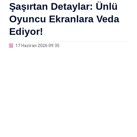
Şaşırtan Detaylar: Ünlü
Oyuncu Ekranlara Veda
Ediyor!
17 Haziran 2026 09:35