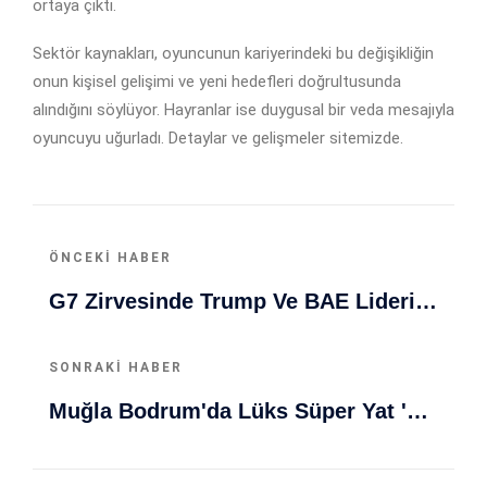
ortaya çıktı.
Sektör kaynakları, oyuncunun kariyerindeki bu değişikliğin
onun kişisel gelişimi ve yeni hedefleri doğrultusunda
alındığını söylüyor. Hayranlar ise duygusal bir veda mesajıyla
oyuncuyu uğurladı. Detaylar ve gelişmeler sitemizde.
ÖNCEKI HABER
G7 Zirvesinde Trump Ve BAE Lideri Arasında Gergin Anlar Dikkat Çekti
SONRAKI HABER
Muğla Bodrum'da Lüks Süper Yat 'Golden Odyssey' Demirledi