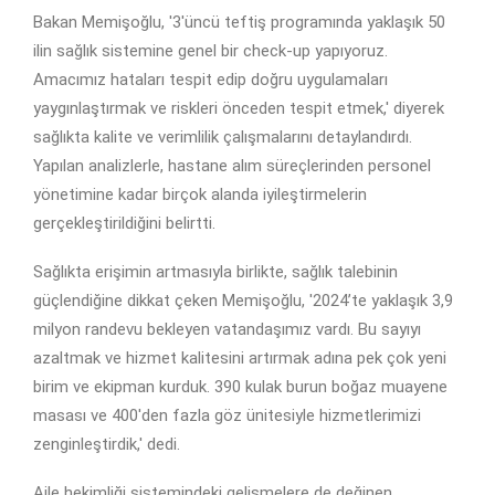
Bakan Memişoğlu, '3'üncü teftiş programında yaklaşık 50
ilin sağlık sistemine genel bir check-up yapıyoruz.
Amacımız hataları tespit edip doğru uygulamaları
yaygınlaştırmak ve riskleri önceden tespit etmek,' diyerek
sağlıkta kalite ve verimlilik çalışmalarını detaylandırdı.
Yapılan analizlerle, hastane alım süreçlerinden personel
yönetimine kadar birçok alanda iyileştirmelerin
gerçekleştirildiğini belirtti.
Sağlıkta erişimin artmasıyla birlikte, sağlık talebinin
güçlendiğine dikkat çeken Memişoğlu, '2024’te yaklaşık 3,9
milyon randevu bekleyen vatandaşımız vardı. Bu sayıyı
azaltmak ve hizmet kalitesini artırmak adına pek çok yeni
birim ve ekipman kurduk. 390 kulak burun boğaz muayene
masası ve 400'den fazla göz ünitesiyle hizmetlerimizi
zenginleştirdik,' dedi.
Aile hekimliği sistemindeki gelişmelere de değinen