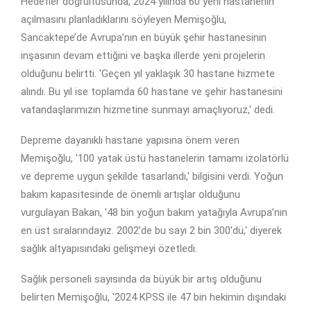
Hedefler doğrultusunda, 2024 yılında 60 yeni hastanenin
açılmasını planladıklarını söyleyen Memişoğlu,
Sancaktepe’de Avrupa’nın en büyük şehir hastanesinin
inşasının devam ettiğini ve başka illerde yeni projelerin
olduğunu belirtti. 'Geçen yıl yaklaşık 30 hastane hizmete
alındı. Bu yıl ise toplamda 60 hastane ve şehir hastanesini
vatandaşlarımızın hizmetine sunmayı amaçlıyoruz,' dedi.
Depreme dayanıklı hastane yapısına önem veren
Memişoğlu, '100 yatak üstü hastanelerin tamamı izolatörlü
ve depreme uygun şekilde tasarlandı,' bilgisini verdi. Yoğun
bakım kapasitesinde de önemli artışlar olduğunu
vurgulayan Bakan, '48 bin yoğun bakım yatağıyla Avrupa’nın
en üst sıralarındayız. 2002’de bu sayı 2 bin 300’dü,' diyerek
sağlık altyapısındaki gelişmeyi özetledi.
Sağlık personeli sayısında da büyük bir artış olduğunu
belirten Memişoğlu, '2024 KPSS ile 47 bin hekimin dışındaki