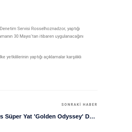
ı Denetim Servisi Rosselhoznadzor, yaptığı
tlamanın 30 Mayıs'tan itibaren uygulanacağını
etkililerinin yaptığı açıklamalar karşılıklı
SONRAKI HABER
Muğla Bodrum'da Lüks Süper Yat 'Golden Odyssey' Demirledi