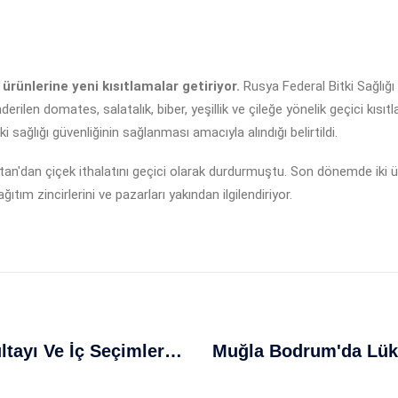
ünlerine yeni kısıtlamalar getiriyor.
Rusya Federal Bitki Sağlığ
ilen domates, salatalık, biber, yeşillik ve çileğe yönelik geçici kısı
ki sağlığı güvenliğinin sağlanması amacıyla alındığı belirtildi.
'dan çiçek ithalatını geçici olarak durdurmuştu. Son dönemde iki ülke y
ıtım zincirlerini ve pazarları yakından ilgilendiriyor.
Kemal Kılıçdaroğlu'ndan CHP Kurultayı Ve İç Seçimler Hakkında Kritik Açıklamalar