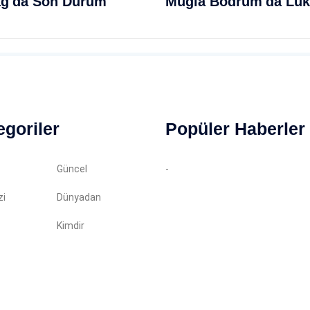
ağ'da Son Durum
egoriler
Popüler Haberler
Güncel
-
zi
Dünyadan
Kimdir