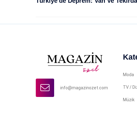
Türkiye'de Deprem: Van Ve Tekird
Kat
Moda
TV / Di
info@magazinozet.com
Müzik