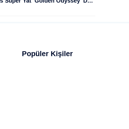
Muğla Bodrum'da Lüks Süper Yat 'Golden Odyssey' Demirledi
Popüler Kişiler