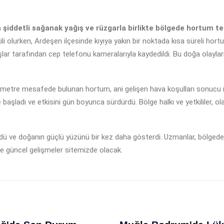
n şiddetli sağanak yağış ve rüzgarla birlikte bölgede hortum teh
li olurken, Ardeşen ilçesinde kıyıya yakın bir noktada kısa süreli ho
 tarafından cep telefonu kameralarıyla kaydedildi. Bu doğa olayları, b
00 metre mesafede bulunan hortum, ani gelişen hava koşulları sonucu 
başladı ve etkisini gün boyunca sürdürdü. Bölge halkı ve yetkililer, ola
dü ve doğanın güçlü yüzünü bir kez daha gösterdi. Uzmanlar, bölgedek
 ve güncel gelişmeler sitemizde olacak.