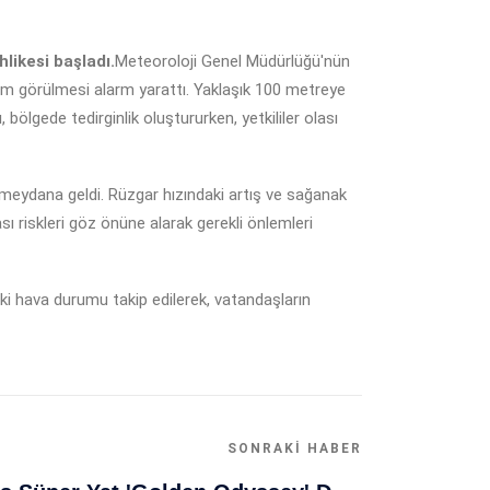
likesi başladı.
Meteoroloji Genel Müdürlüğü'nün
rtum görülmesi alarm yarattı. Yaklaşık 100 metreye
ölgede tedirginlik oluştururken, yetkililer olası
meydana geldi. Rüzgar hızındaki artış ve sağanak
sı riskleri göz önüne alarak gerekli önlemleri
i hava durumu takip edilerek, vatandaşların
SONRAKI HABER