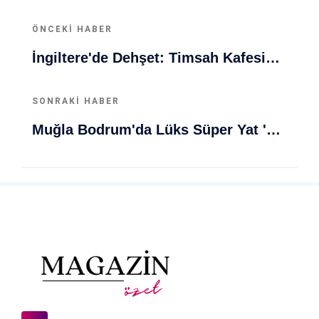
ÖNCEKI HABER
İngiltere'de Dehşet: Timsah Kafesine Fırlatma Ve Çocuk Yaralanması
SONRAKI HABER
Muğla Bodrum'da Lüks Süper Yat 'Golden Odyssey' Demirledi