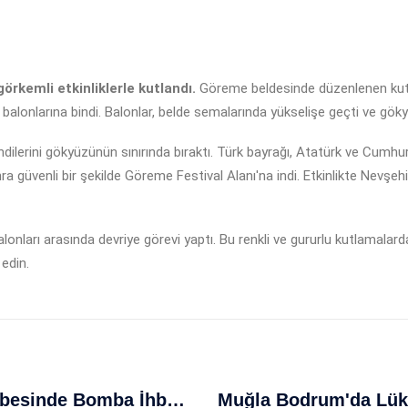
örkemli etkinliklerle kutlandı.
Göreme beldesinde düzenlenen kut
 balonlarına bindi. Balonlar, belde semalarında yükselişe geçti ve göky
ndilerini gökyüzünün sınırında bıraktı. Türk bayrağı, Atatürk ve Cumh
a güvenli bir şekilde Göreme Festival Alanı'na indi. Etkinlikte Nevşeh
alonları arasında devriye görevi yaptı. Bu renkli ve gururlu kutlamalarda,
 edin.
ABD’nin California’sında Banka Şubesinde Bomba İhbarı Kriz Yaratmaya Devam Ediyor