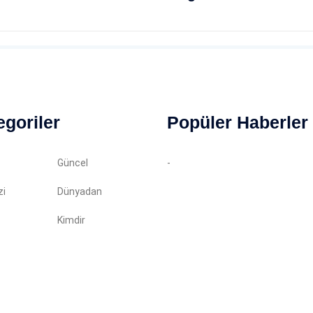
egoriler
Popüler Haberler
Güncel
-
zi
Dünyadan
Kimdir
in almadan kopyalanamaz. Tüm haklarımız saklıdır.