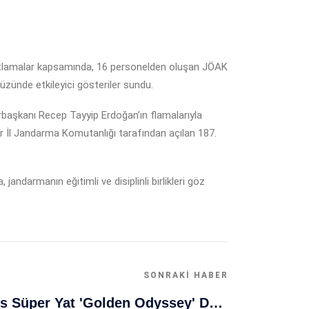
lamalar kapsamında, 16 personelden oluşan JÖAK
üzünde etkileyici gösteriler sundu.
urbaşkanı Recep Tayyip Erdoğan’ın flamalarıyla
ir İl Jandarma Komutanlığı tarafından açılan 187.
 jandarmanın eğitimli ve disiplinli birlikleri göz
SONRAKI HABER
Muğla Bodrum'da Lüks Süper Yat 'Golden Odyssey' Demirledi