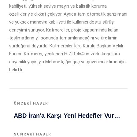
kabiliyeti, yüksek seviye mayın ve balistik koruma
özellikleriyle dikkat çekiyor. Ayrıca tam otomatik şanzımanı
ve yüksek manevra kabiliyeti ile kullanıcı dostu sürüş
deneyimi sunuyor. Katmerciler, proje kapsamında kalan
teslimatların yıl sonunda tamamlanacağını ve üretimin
sürdüğünü duyurdu. Katmerciler İcra Kurulu Başkan Vekili
Furkan Katmerci, yenilenen HIZIR 4x4’ün zorlu koşullara
dayanıklı yapısıyla Mehmetçiğin güç ve güvenini artıracağını
belirtti.
ÖNCEKI HABER
ABD İran'a Karşı Yeni Hedefler Vurdu: İHA Ve Kontrol Merkezleri
SONRAKI HABER