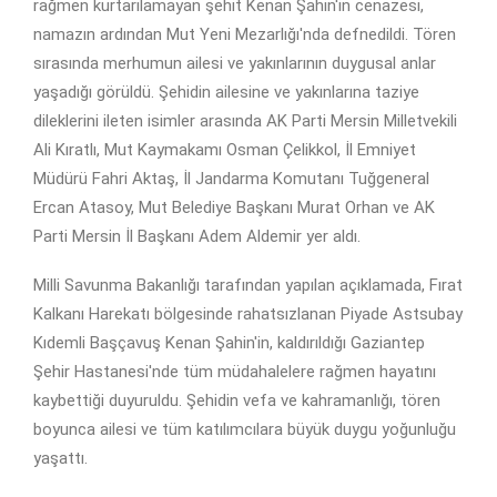
rağmen kurtarılamayan şehit Kenan Şahin'in cenazesi,
namazın ardından Mut Yeni Mezarlığı'nda defnedildi. Tören
sırasında merhumun ailesi ve yakınlarının duygusal anlar
yaşadığı görüldü. Şehidin ailesine ve yakınlarına taziye
dileklerini ileten isimler arasında AK Parti Mersin Milletvekili
Ali Kıratlı, Mut Kaymakamı Osman Çelikkol, İl Emniyet
Müdürü Fahri Aktaş, İl Jandarma Komutanı Tuğgeneral
Ercan Atasoy, Mut Belediye Başkanı Murat Orhan ve AK
Parti Mersin İl Başkanı Adem Aldemir yer aldı.
Milli Savunma Bakanlığı tarafından yapılan açıklamada, Fırat
Kalkanı Harekatı bölgesinde rahatsızlanan Piyade Astsubay
Kıdemli Başçavuş Kenan Şahin'in, kaldırıldığı Gaziantep
Şehir Hastanesi'nde tüm müdahalelere rağmen hayatını
kaybettiği duyuruldu. Şehidin vefa ve kahramanlığı, tören
boyunca ailesi ve tüm katılımcılara büyük duygu yoğunluğu
yaşattı.