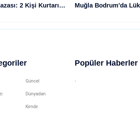
Kelkit Çayı'nda Elektrikli Bisiklet Kazası: 2 Kişi Kurtarıldı, 2'sinin Araması Devam Ediyor
egoriler
Popüler Haberler
Güncel
-
zi
Dünyadan
Kimdir