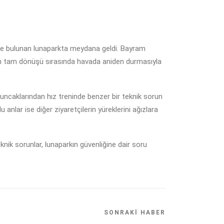
de bulunan lunaparkta meydana geldi. Bayram
acının tam dönüşü sırasında havada aniden durmasıyla
yuncaklarından hız treninde benzer bir teknik sorun
nlar ise diğer ziyaretçilerin yüreklerini ağızlara
nik sorunlar, lunaparkın güvenliğine dair soru
SONRAKI HABER