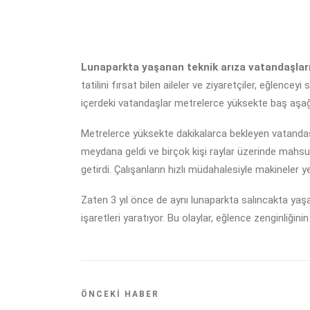
Lunaparkta yaşanan teknik arıza vatandaşları 
tatilini fırsat bilen aileler ve ziyaretçiler, eğlen
içerdeki vatandaşlar metrelerce yüksekte baş aşağı 
Metrelerce yüksekte dakikalarca bekleyen vatandaşla
meydana geldi ve birçok kişi raylar üzerinde mahsur 
getirdi. Çalışanların hızlı müdahalesiyle makineler yen
Zaten 3 yıl önce de aynı lunaparkta salıncakta yaşa
işaretleri yaratıyor. Bu olaylar, eğlence zenginliğini
ÖNCEKI HABER