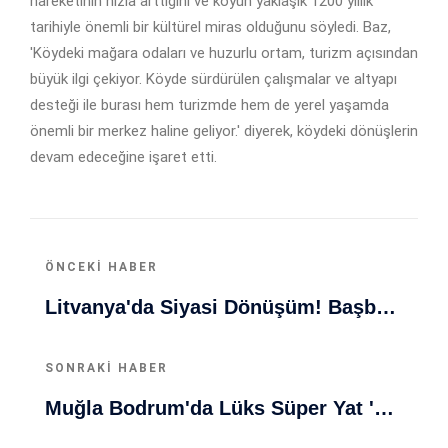
hareketinin hızla arttığını ve köyün yaklaşık 1200 yıllık
tarihiyle önemli bir kültürel miras olduğunu söyledi. Baz,
'Köydeki mağara odaları ve huzurlu ortam, turizm açısından
büyük ilgi çekiyor. Köyde sürdürülen çalışmalar ve altyapı
desteği ile burası hem turizmde hem de yerel yaşamda
önemli bir merkez haline geliyor.' diyerek, köydeki dönüşlerin
devam edeceğine işaret etti.
ÖNCEKI HABER
Litvanya'da Siyasi Dönüşüm! Başbakan Ruginienė'nin İstifası Ve Yeni Koalisyon Yaklaşıyor
SONRAKI HABER
Muğla Bodrum'da Lüks Süper Yat 'Golden Odyssey' Demirledi