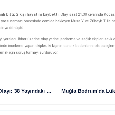
 bitti; 2 kişi hayatını kaybetti.
Olay, saat 21.30 civarında Kocas
., yatsı namazı öncesinde camide bekleyen Musa Y. ve Zübeyir T. ile 
dırıya dönüştü.
 yaraladı. İhbar üzerine olay yerine jandarma ve sağlık ekipleri sevk ed
 yerinde inceleme yapan ekipler, iki kişinin cansız bedenlerini otopsi iş
lamak için soruşturmayı sürdürüyor.
Fatih Mahallesinde Üzücü Düşme Olayı: 38 Yaşındaki Nurkadın Sağlam Hayatını Kaybetti