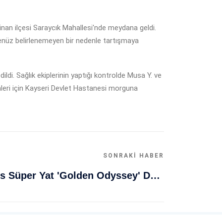
inan ilçesi Saraycık Mahallesi'nde meydana geldi.
henüz belirlenemeyen bir nedenle tartışmaya
ildi. Sağlık ekiplerinin yaptığı kontrolde Musa Y. ve
lemleri için Kayseri Devlet Hastanesi morguna
SONRAKI HABER
Muğla Bodrum'da Lüks Süper Yat 'Golden Odyssey' Demirledi