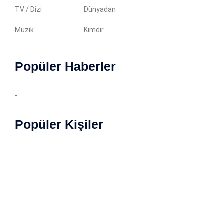
TV / Dizi
Dünyadan
Müzik
Kimdir
Popüler Haberler
-
Popüler Kişiler
Copyright © 2022 Magazin Özet. İçerikler yazılı izin
almadan kopyalanamaz. Tüm haklarımız saklıdır.