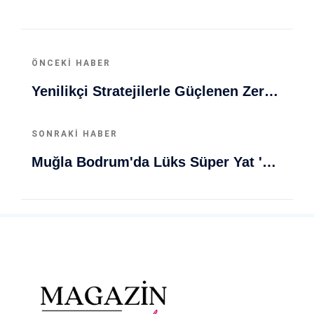
ÖNCEKI HABER
Yenilikçi Stratejilerle Güçlenen Zeray GYO'dan Büyük Güven Ve Büyüme Vizyonu
SONRAKI HABER
Muğla Bodrum'da Lüks Süper Yat 'Golden Odyssey' Demirledi