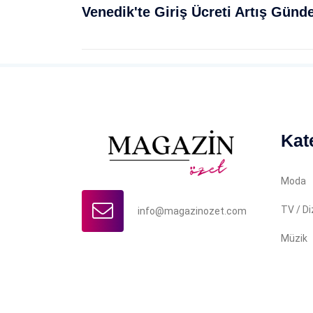
Venedik'te Giriş Ücreti Artış Günd
Kat
Moda
TV / Di
info@magazinozet.com
Müzik