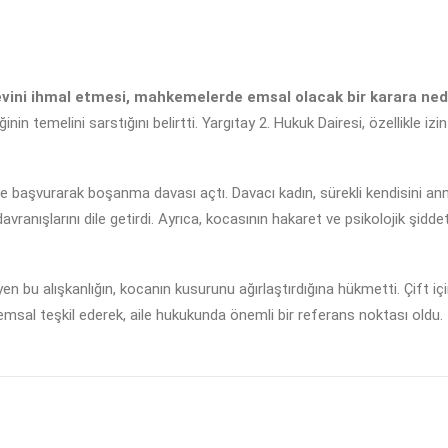
 evini ihmal etmesi, mahkemelerde emsal olacak bir karara ned
ğinin temelini sarstığını belirtti. Yargıtay 2. Hukuk Dairesi, özellikle i
 başvurarak boşanma davası açtı. Davacı kadın, sürekli kendisini an
ranışlarını dile getirdi. Ayrıca, kocasının hakaret ve psikolojik şiddet 
eleyen bu alışkanlığın, kocanın kusurunu ağırlaştırdığına hükmetti. Çift
msal teşkil ederek, aile hukukunda önemli bir referans noktası oldu.