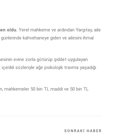
en oldu.
Yerel mahkeme ve ardından Yargıtay, aile
zin günlerinde kahvehaneye giden ve ailesini ihmal
nesinin evine zorla götürüp şiddet uygulayan
içerikli sözleriyle ağır psikolojik travma yaşadığı
 için, mahkemeler 50 bin TL maddi ve 50 bin TL
SONRAKI HABER