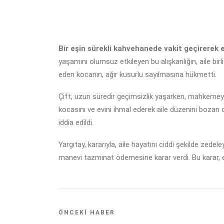
Bir eşin sürekli kahvehanede vakit geçirerek
yaşamını olumsuz etkileyen bu alışkanlığın, aile birli
eden kocanın, ağır kusurlu sayılmasına hükmetti.
Çift, uzun süredir geçimsizlik yaşarken, mahkemeye
kocasını ve evini ihmal ederek aile düzenini bozan dav
iddia edildi.
Yargıtay, kararıyla, aile hayatını ciddi şekilde zed
manevi tazminat ödemesine karar verdi. Bu karar, e
ÖNCEKI HABER