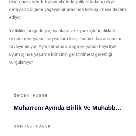
olunmasını istedi. Bölgedeki tedirginlik artarken, olayın
detayları bölgede yaşayanlar arasında konuşulmaya devam
ediyor.
Yetkililer, bölgede yaşayanların ve ziyaretçilerin dikkatli
olmasını ve yabani hayvanlara karşı tedbirli davranmasını
tavsiye ediyor. Aynı zamanda, doğa ve yaban hayatıyle
uyum içinde yaşama bilincinin geliştirilmesi gerektiği
vurgulanıyor.
ÖNCEKI HABER
Muharrem Ayında Birlik Ve Muhabbet: İçişleri Bakanı Mustafa Çiftçi'nin Anlamlı Katılımı
SONRAKI HABER