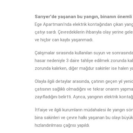
Sarıyer'de yaşanan bu yangın, binanın önemli
Ege Apartmanı'nda elektrik kontağından çıkan yangın
çatıyı sardı. Çevredekilerin ihbarıyla olay yerine gele
ve hiçbir can kaybı yaşanmadı.
Çalışmalar sırasında kullanılan suyun ve sonrasında
hasar nedeniyle 3 daire tahliye edilmek zorunda kaldı.
zorunda kalırken, diğer mağdur sakinler ise halen ya
Olayla ilgili detaylar arasında, çatının geçen yıl ye
çatısının sağlıklı olmadığını ve tekrar onarım yapmak
zayıfladığını belirtti. Ayrıca, yangının elektrik kont
İtfaiye ve ilgili kurumların müdahalesi ile yangın sö
bina sakinleri ve çevre halkı yaşanan bu olayı büyü
hızlandırılması çağrısı yapıldı.