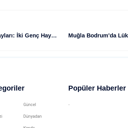
İşte Isparta'daki Üzücü Olayın Detayları: İki Genç Hayatını Kaybetti
egoriler
Popüler Haberler
Güncel
-
zi
Dünyadan