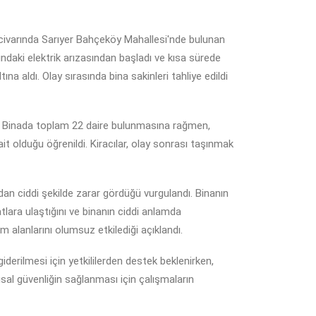
ivarında Sarıyer Bahçeköy Mahallesi'nde bulunan
ndaki elektrik arızasından başladı ve kısa sürede
ına aldı. Olay sırasında bina sakinleri tahliye edildi
ldı. Binada toplam 22 daire bulunmasına rağmen,
 ait olduğu öğrenildi. Kiracılar, olay sonrası taşınmak
ardan ciddi şekilde zarar gördüğü vurgulandı. Binanın
atlara ulaştığını ve binanın ciddi anlamda
am alanlarını olumsuz etkilediği açıklandı.
giderilmesi için yetkililerden destek beklenirken,
sal güvenliğin sağlanması için çalışmaların