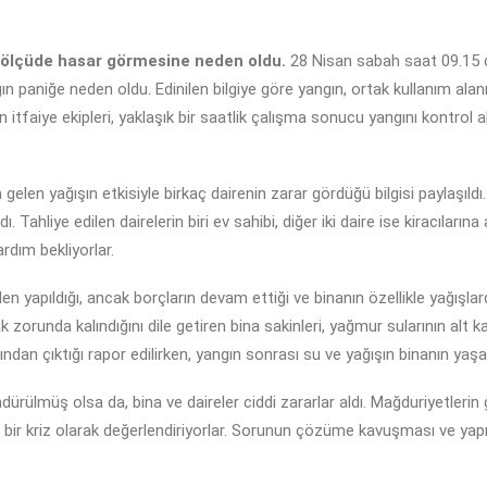
 ölçüde hasar görmesine neden oldu.
28 Nisan sabah saat 09.15 c
 paniğe neden oldu. Edinilen bilgiye göre yangın, ortak kullanım alanı
n itfaiye ekipleri, yaklaşık bir saatlik çalışma sonucu yangını kontrol alt
 gelen yağışın etkisiyle birkaç dairenin zarar gördüğü bilgisi paylaşı
 Tahliye edilen dairelerin biri ev sahibi, diğer iki daire ise kiracılarına
rdım bekliyorlar.
niden yapıldığı, ancak borçların devam ettiği ve binanın özellikle yağışl
 zorunda kalındığını dile getiren bina sakinleri, yağmur sularının alt k
ağından çıktığı rapor edilirken, yangın sonrası su ve yağışın binanın yaş
ndürülmüş olsa da, bina ve daireler ciddi zararlar aldı. Mağduriyetlerin 
k bir kriz olarak değerlendiriyorlar. Sorunun çözüme kavuşması ve yapı