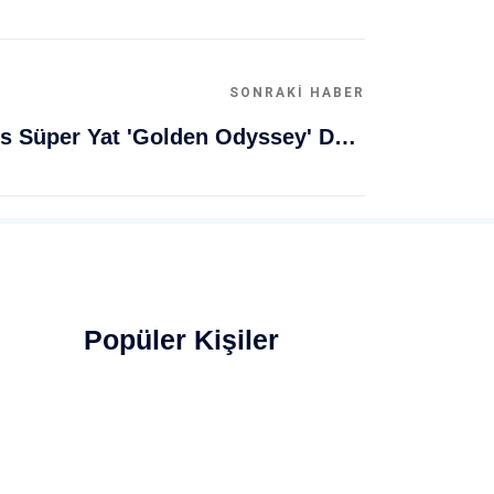
SONRAKI HABER
Muğla Bodrum'da Lüks Süper Yat 'Golden Odyssey' Demirledi
Popüler Kişiler