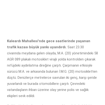
Kaleardı Mahallesi'nde gece saatlerinde yaşanan
trafik kazası büyük yankı uyandırdı.
Saat 23.30
civarında meydana gelen olayda, M.A. (20) yönetimindeki 58
AGR 089 plakalı motosiklet virajlı yolda kontrolden çıkarak
refüjdeki aydınlatma direğine çarptı. Çarpmanın etkisiyle
sürücü M.A. ve arkasında bulunan İ.M.G. (20) motosikletten
düştü. Denizlerçe metrelerce savrulan iki genç, karşı şeride
yuvarlandı ve burada otomobillere çarptı. Çevredeki
vatandaşların ihbarı üzerine olay yerine polis ve sağlık
ekipleri sevk edildi.