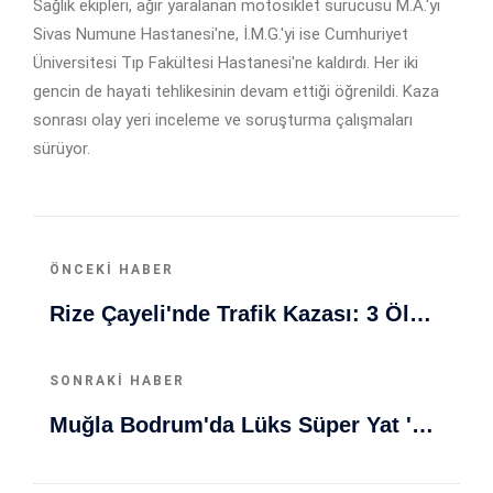
Sağlık ekipleri, ağır yaralanan motosiklet sürücüsü M.A.'yı
Sivas Numune Hastanesi'ne, İ.M.G.'yi ise Cumhuriyet
Üniversitesi Tıp Fakültesi Hastanesi'ne kaldırdı. Her iki
gencin de hayati tehlikesinin devam ettiği öğrenildi. Kaza
sonrası olay yeri inceleme ve soruşturma çalışmaları
sürüyor.
ÖNCEKI HABER
Rize Çayeli'nde Trafik Kazası: 3 Ölü, 4 Yaralı
SONRAKI HABER
Muğla Bodrum'da Lüks Süper Yat 'Golden Odyssey' Demirledi