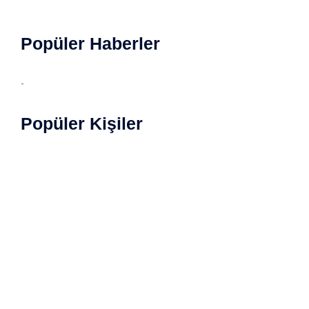
Popüler Haberler
-
Popüler Kişiler
Copyright © 2022 Magazin Özet. İçerikler yazılı izin
almadan kopyalanamaz. Tüm haklarımız saklıdır.