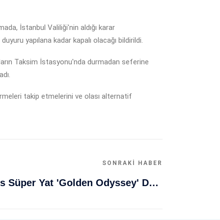
da, İstanbul Valiliği'nin aldığı karar
yuru yapılana kadar kapalı olacağı bildirildi.
raçların Taksim İstasyonu'nda durmadan seferine
adı.
irmeleri takip etmelerini ve olası alternatif
SONRAKI HABER
Muğla Bodrum'da Lüks Süper Yat 'Golden Odyssey' Demirledi