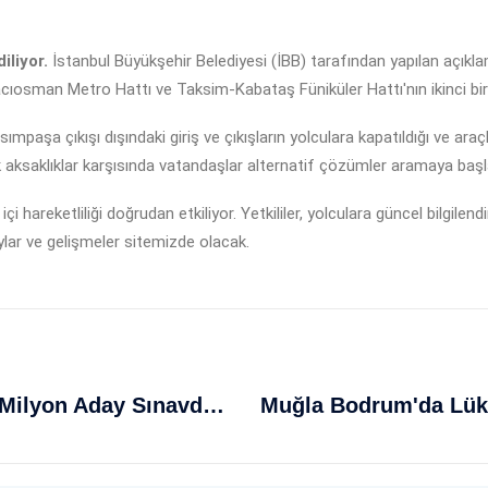
iliyor.
İstanbul Büyükşehir Belediyesi (İBB) tarafından yapılan açıklama
ıosman Metro Hattı ve Taksim-Kabataş Füniküler Hattı'nın ikinci bir du
mpaşa çıkışı dışındaki giriş ve çıkışların yolculara kapatıldığı ve a
k aksaklıklar karşısında vatandaşlar alternatif çözümler aramaya başl
çi hareketliliği doğrudan etkiliyor. Yetkililer, yolculara güncel bilgilend
ylar ve gelişmeler sitemizde olacak.
ÖSYM YKS İkinci Oturumunda 1.6 Milyon Aday Sınavda Ter Döktü