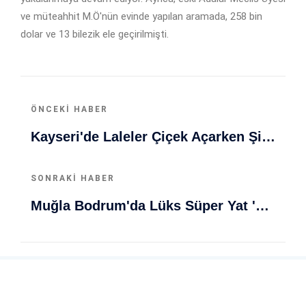
ve müteahhit M.Ö'nün evinde yapılan aramada, 258 bin
dolar ve 13 bilezik ele geçirilmişti.
ÖNCEKI HABER
Kayseri'de Laleler Çiçek Açarken Şiddetli Çıkan Kavgada Bir Kişi Hayatını Kaybetti
SONRAKI HABER
Muğla Bodrum'da Lüks Süper Yat 'Golden Odyssey' Demirledi