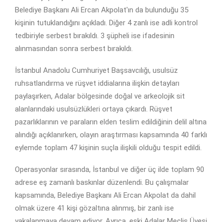
Belediye Başkanı Ali Ercan Akpolat'ın da bulunduğu 35
kişinin tutuklandığını açıkladı. Diğer 4 zanlı ise adli kontrol
tedbiriyle serbest bırakıldı. 3 şüpheli ise ifadesinin
alınmasından sonra serbest bırakıldı.
İstanbul Anadolu Cumhuriyet Başsavcılığı, usulsüz
ruhsatlandırma ve rüşvet iddialarına ilişkin detayları
paylaşırken, Adalar bölgesinde doğal ve arkeolojik sit
alanlarındaki usulsüzlükleri ortaya çıkardı. Rüşvet
pazarlıklarının ve paraların elden teslim edildiğinin delil altına
alındığı açıklanırken, olayın araştırması kapsamında 40 farklı
eylemde toplam 47 kişinin suçla ilişkili olduğu tespit edildi.
Operasyonlar sırasında, İstanbul ve diğer üç ilde toplam 90
adrese eş zamanlı baskınlar düzenlendi. Bu çalışmalar
kapsamında, Belediye Başkanı Ali Ercan Akpolat da dahil
olmak üzere 41 kişi gözaltına alınmış, bir zanlı ise
yakalanmaya devam ediyor. Ayrıca, eski Adalar Meclis Üyesi